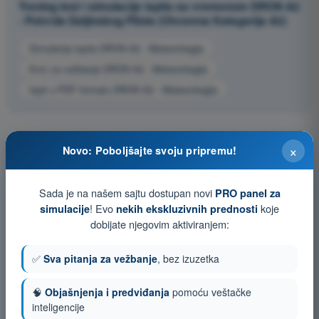
Trening test i simulacije ispita sa vremenom DRON A2
- Potvrda Daljinskog Pilota (Otvorena Kategorija A2)
Simulacija ispita DRON A2 - Meteorologija
Kviz za vežbanje DRON A2 - Meteorologija
Ispit u PDF formatu DRON A2 - Meteorologija
×
Novo: Poboljšajte svoju pripremu!
Sada je na našem sajtu dostupan novi
PRO panel za
! Evo
koje
simulacije
nekih ekskluzivnih prednosti
dobijate njegovim aktiviranjem:
✅
Sva pitanja za vežbanje
, bez izuzetka
🧠
Objašnjenja i predviđanja
pomoću veštačke
inteligencije