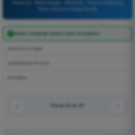
Pitanje 23 - Meteorologija - DRON A2 - Potvrda Daljinskog
Pilota (Otvorena Kategorija A2)
silazno strujanje (silazni vetar niz padinu).
advekciona magla.
zaslepljivanje Suncem.
sumaglica.
Pitanje 23 od 137