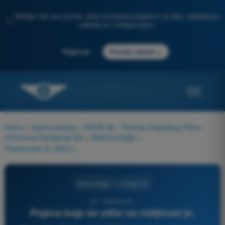
Otkrijte naš novi portal: vaša kompletna priprema za ispit, poboljšana
✨
veštačkom inteligencijom
→
Prijavi se
Počnite odmah
Home
>
Ispitna pitanja
>
DRON A2 - Potvrda Daljinskog Pilota
(Otvorena Kategorija A2)
>
Meteorologija
>
Pojava koja ne utiče na vidljivost je:
Meteorologija
4 Odgovori
23 - DRON A2 -
Pojava koja ne utiče na vidljivost je: