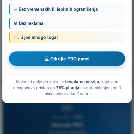
♾️
Bez vremenskih ili ispitnih ograničenja
🚫
Bez reklama
✨
...i još mnogo toga!
💻 Otkrijte PRO panel
Meteorologija
Vežbanje!
Možete i dalje da koristite
besplatnu verziju
, koja vam
Objašnjenje pitanja
🔒
PRO
omogućava pristup do
75% pitanja
sa ograničenjem od 3
simulacije svaka 2 sata.
PRO
★★★★★
4,6/5
Quizvds PRO
Sva pitanja uključena