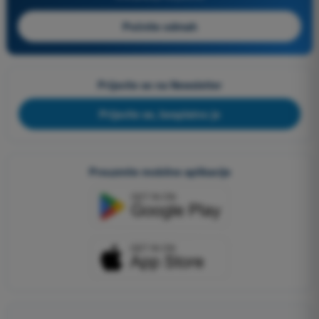
Počnite odmah
Prijavite se na Newsletter
Prijavite se, besplatno je
Preuzmite mobilne aplikacije