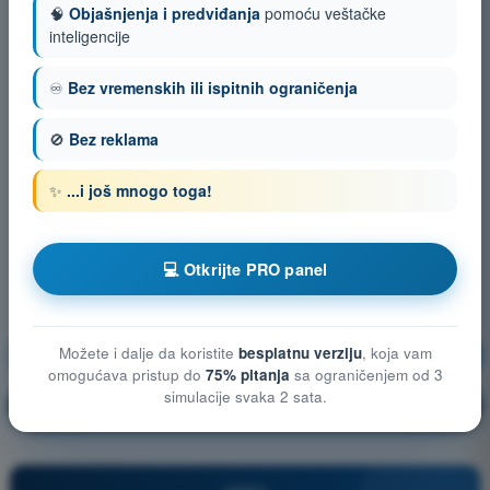
🧠
Objašnjenja i predviđanja
pomoću veštačke
inteligencije
♾️
Bez vremenskih ili ispitnih ograničenja
🚫
Bez reklama
✨
...i još mnogo toga!
💻 Otkrijte PRO panel
Možete i dalje da koristite
besplatnu verziju
, koja vam
Meteorologija
Vežbanje!
omogućava pristup do
75% pitanja
sa ograničenjem od 3
simulacije svaka 2 sata.
Objašnjenje pitanja
🔒
PRO