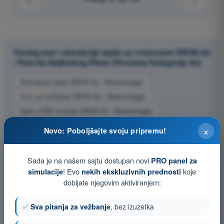
Trening test i simulacije ispita sa vremenom DRON A2
- Potvrda Daljinskog Pilota (Otvorena Kategorija A2)
Simulacija ispita DRON A2 - Meteorologija
Kviz za vežbanje DRON A2 - Meteorologija
Ispit u PDF formatu DRON A2 - Meteorologija
×
Novo: Poboljšajte svoju pripremu!
Sada je na našem sajtu dostupan novi
PRO panel za
! Evo
koje
simulacije
nekih ekskluzivnih prednosti
dobijate njegovim aktiviranjem:
✅
Sva pitanja za vežbanje
, bez izuzetka