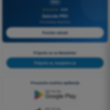
PRO
★★★★★
4,6/5
Quizvds PRO
Sva pitanja uključena
Počnite odmah
Prijavite se na Newsletter
Prijavite se, besplatno je
Preuzmite mobilne aplikacije