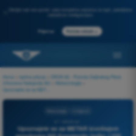
Otkrijte naš novi portal: vaša kompletna priprema za ispit, poboljšana
✨
veštačkom inteligencijom
→
Prijavi se
Počnite odmah
Home
>
Ispitna pitanja
>
DRON A2 - Potvrda Daljinskog Pilota
(Otvorena Kategorija A2)
>
Meteorologija
>
Upoznajete se sa METAR izveštajem aerodroma Niš Konstantin Veliki: LYNI 210600Z 25005KT 0700 R31/1000U FG OVC002 03/03 Q1016=. Među opaženim elementima utvrđujete prisustvo:
Meteorologija
4 Odgovori
37 - DRON A2 -
Upoznajete se sa METAR izveštajem
aerodroma Niš Konstantin Veliki: LYNI