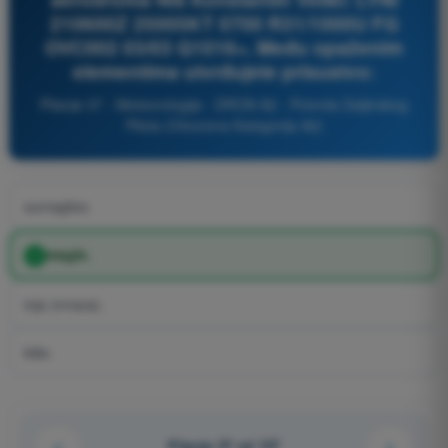
210600Z 25005KT 0700 R31/1000U FG
OVC002 03/03 Q1016=. Među opaženim
elementima utvrđujete prisustvo:
Pitanje 37 - Meteorologija - DRON A2 - Potvrda Daljinskog
Pilota (Otvorena Kategorija A2)
sumaglice.
magle.
inja (mraza).
kiše.
Pitanje 37 od 137