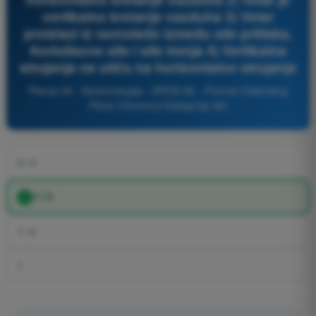
vertikalno kretanje vazduha 3) Vetar
proizlazi iz ravnoteže između sile pritiska,
Koriolisove sile i sile trenja 4) Vertikalna
strujanja ne utiču na horizontalno strujanje
Pitanje 56 - Meteorologija - DRON A2 - Potvrda Daljinskog
Pilota (Otvorena Kategorija A2)
2 i 3
1 i 3
1 i 4
1