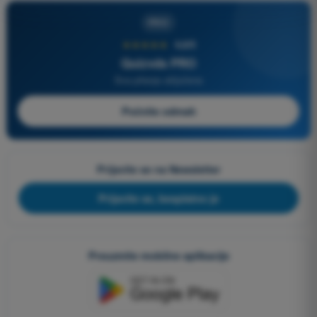
PRO
★★★★★
4,6/5
Quizvds PRO
Sva pitanja uključena
Počnite odmah
Prijavite se na Newsletter
Prijavite se, besplatno je
Preuzmite mobilne aplikacije