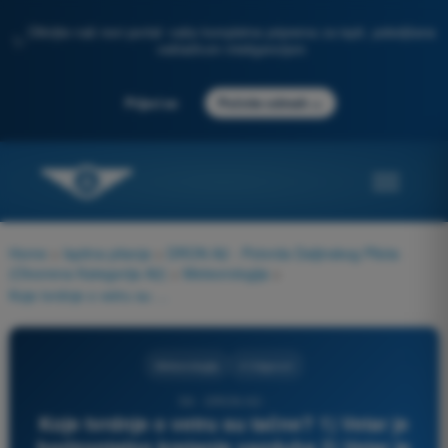
Otkrijte naš novi portal: vaša kompletna priprema za ispit, poboljšana
✨
veštačkom inteligencijom
→
Prijavi se
Počnite odmah
Home
>
Ispitna pitanja
>
DRON A2 - Potvrda Daljinskog Pilota
(Otvorena Kategorija A2)
>
Meteorologija
>
Koje tvrdnje o vetru su tačne? 1) Vetar je horizontalno kretanje vazduha 2) Vetar je vertikalno kretanje vazduha 3) Vetar proizlazi iz ravnoteže između sile pritiska, Koriolisove sile i sile trenja 4) Vertikalna strujanja ne utiču na horizontalno strujanje
Meteorologija
4 Odgovori
56 - DRON A2 -
Koje tvrdnje o vetru su tačne? 1) Vetar je
horizontalno kretanje vazduha 2) Vetar je