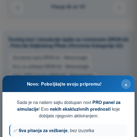
Pitanje 56 od 137
Trening test i simulacije ispita sa vremenom DRON A2
- Potvrda Daljinskog Pilota (Otvorena Kategorija A2)
Simulacija ispita DRON A2 - Meteorologija
Kviz za vežbanje DRON A2 - Meteorologija
Ispit u PDF formatu DRON A2 - Meteorologija
×
Novo: Poboljšajte svoju pripremu!
Sada je na našem sajtu dostupan novi
PRO panel za
! Evo
koje
simulacije
nekih ekskluzivnih prednosti
dobijate njegovim aktiviranjem:
✅
Sva pitanja za vežbanje
, bez izuzetka