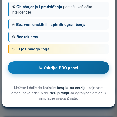
🧠
Objašnjenja i predviđanja
pomoću veštačke
inteligencije
♾️
Bez vremenskih ili ispitnih ograničenja
🚫
Bez reklama
✨
...i još mnogo toga!
💻 Otkrijte PRO panel
Možete i dalje da koristite
besplatnu verziju
, koja vam
Meteorologija
Vežbanje!
omogućava pristup do
75% pitanja
sa ograničenjem od 3
simulacije svaka 2 sata.
Objašnjenje pitanja
🔒
PRO