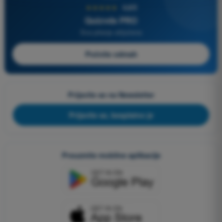
★★★★★
4,6/5
Quizvds PRO
Sva pitanja uključena
Počnite odmah
Prijavite se na Newsletter
Prijavite se, besplatno je
Preuzmite mobilne aplikacije