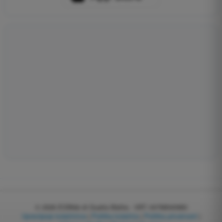
© 2026
EGWeb di Guatta Mattia - VAT: 04768540983
Upravljanje kolačićima
|
Politika kolačića
|
Politika privatnosti
|