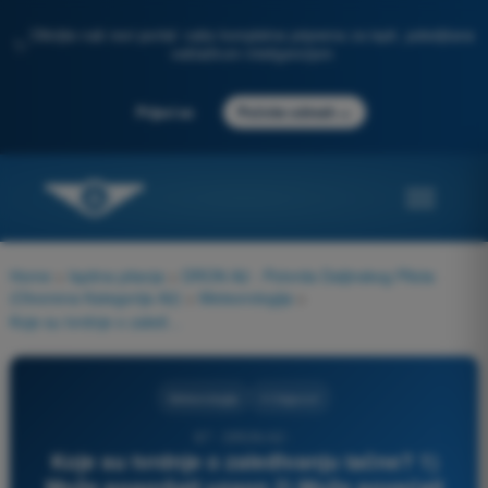
Otkrijte naš novi portal: vaša kompletna priprema za ispit, poboljšana
✨
veštačkom inteligencijom
→
Prijavi se
Počnite odmah
Home
>
Ispitna pitanja
>
DRON A2 - Potvrda Daljinskog Pilota
(Otvorena Kategorija A2)
>
Meteorologija
>
Koje su tvrdnje o zaleđivanju tačne? 1) Može pogoršati uzgon 2) Može povećati otpor 3) Može ometati senzore 4) Nema nikakvog uticaja na masu vazduhoplova
Meteorologija
4 Odgovori
87 - DRON A2 -
Koje su tvrdnje o zaleđivanju tačne? 1)
Može pogoršati uzgon 2) Može povećati