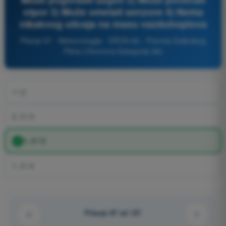
otpor 3) Može ometati senzore 4) Nema
nikakvog uticaja na masu vazduhoplova
Pitanje 87 - Meteorologija - DRON A2 - Potvrda Daljinskog
Pilota (Otvorena Kategorija A2)
1 i 2
2, 3 i 4
1, 2 i 3
1, 3 i 4
Pitanje 87 od 137