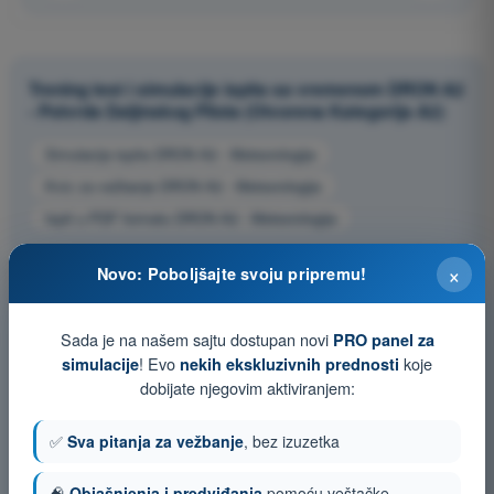
Trening test i simulacije ispita sa vremenom DRON A2
- Potvrda Daljinskog Pilota (Otvorena Kategorija A2)
Simulacija ispita DRON A2 - Meteorologija
Kviz za vežbanje DRON A2 - Meteorologija
Ispit u PDF formatu DRON A2 - Meteorologija
×
Novo: Poboljšajte svoju pripremu!
Sada je na našem sajtu dostupan novi
PRO panel za
! Evo
koje
simulacije
nekih ekskluzivnih prednosti
dobijate njegovim aktiviranjem:
✅
Sva pitanja za vežbanje
, bez izuzetka
🧠
Objašnjenja i predviđanja
pomoću veštačke