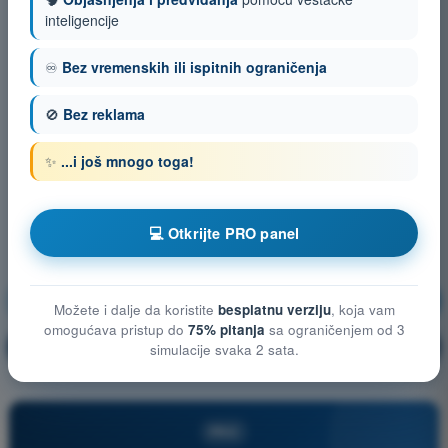
inteligencije
♾️
Bez vremenskih ili ispitnih ograničenja
🚫
Bez reklama
✨
...i još mnogo toga!
💻 Otkrijte PRO panel
Meteorologija
Vežbanje!
Možete i dalje da koristite
besplatnu verziju
, koja vam
omogućava pristup do
75% pitanja
sa ograničenjem od 3
Objašnjenje pitanja
🔒
PRO
simulacije svaka 2 sata.
PRO