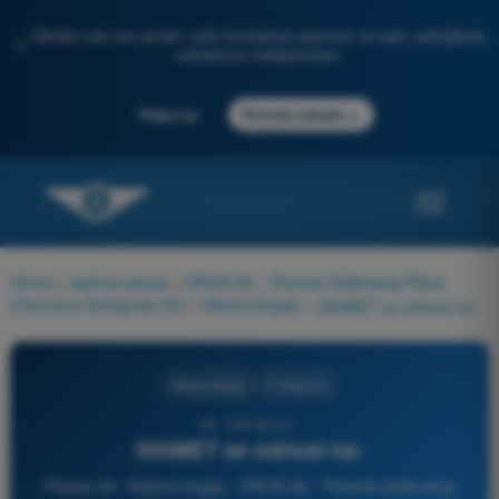
Otkrijte naš novi portal: vaša kompletna priprema za ispit, poboljšana
✨
veštačkom inteligencijom
→
Prijavi se
Počnite odmah
Home
>
Ispitna pitanja
>
DRON A2 - Potvrda Daljinskog Pilota
(Otvorena Kategorija A2)
>
Meteorologija
>
SIGMET se odnosi na:
Meteorologija
4 Odgovori
99 - DRON A2 -
SIGMET se odnosi na:
Pitanje 99 - Meteorologija - DRON A2 - Potvrda Daljinskog