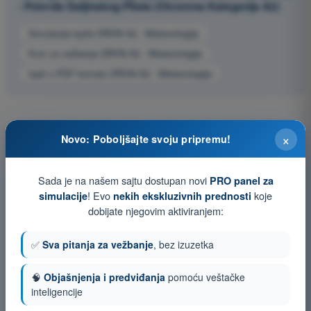
- Potvrda Daljinskog Pilota (Otvorena Kategorija A2)
Simulacija ispita DRON A2 - Meteorologija
Kviz za vežbanje DRON A2 - Meteorologija
Ispit u PDF formatu DRON A2 - Meteorologija
×
Novo: Poboljšajte svoju pripremu!
Sada je na našem sajtu dostupan novi
PRO panel za
! Evo
koje
simulacije
nekih ekskluzivnih prednosti
dobijate njegovim aktiviranjem:
✅
Sva pitanja za vežbanje
, bez izuzetka
🧠
Objašnjenja i predviđanja
pomoću veštačke
inteligencije