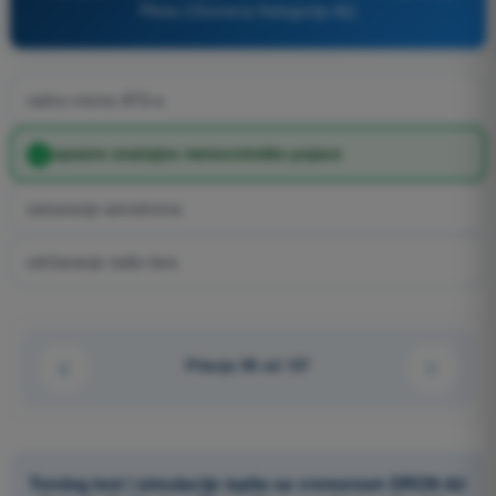
Pilota (Otvorena Kategorija A2)
radno vreme ATS-a
opasne značajne meteorološke pojave
zatvaranje aerodroma
održavanje radio-fara
Pitanje 99 od 137
Trening test i simulacije ispita sa vremenom DRON A2