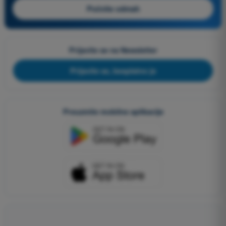
Počnite odmah
Prijavite se na Newsletter
Prijavite se, besplatno je
Preuzmite mobilne aplikacije