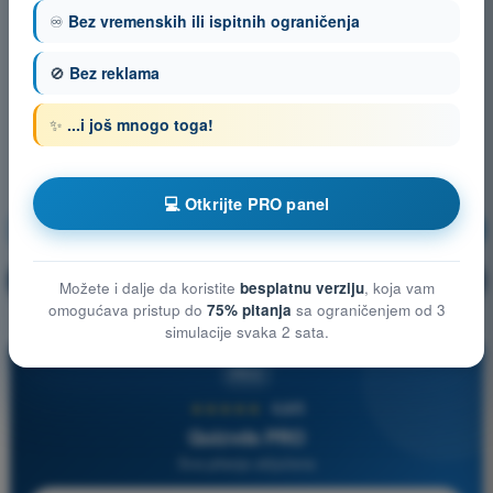
♾️
Bez vremenskih ili ispitnih ograničenja
🚫
Bez reklama
✨
...i još mnogo toga!
💻 Otkrijte PRO panel
Meteorologija
Vežbanje!
Objašnjenje pitanja
🔒
PRO
Možete i dalje da koristite
besplatnu verziju
, koja vam
omogućava pristup do
75% pitanja
sa ograničenjem od 3
simulacije svaka 2 sata.
PRO
★★★★★
4,6/5
Quizvds PRO
Sva pitanja uključena