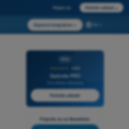
Prijavi se
Počnite odmah
→
Započni besplatno
→
RS
PRO
★★★★★
4,6/5
Quizvds PRO
Sva pitanja uključena
Počnite odmah
Prijavite se na Newsletter