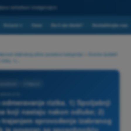
ljšana veštačkom inteligencijom
Kvizovi
Cene
Da li ste škola?
Kontaktirajte nas
▾
nosti daljinskog pilota (posebna kategorija)
>
Granice ljudskih
Odluka skoro uvek obuhvata odmeravanje rizika. 1) Spoljašnji rizik je povezan sa faktorima koji nastaju nakon odluke; 2) Spoljašnji rizik je povezan sa trajanjem sprovođenja izabranog rešenja; 3) Unutrašnji rizik je povezan sa sposobnošću sprovođenja izabranog rešenja.
 sposobnosti
4 Odgovori
 DRON STS -
odmeravanje rizika. 1) Spoljašnji
ma koji nastaju nakon odluke; 2)
sa trajanjem sprovođenja izabranog
izik je povezan sa sposobnošću