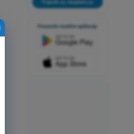
Prijavite se, besplatno je
Preuzmite mobilne aplikacije