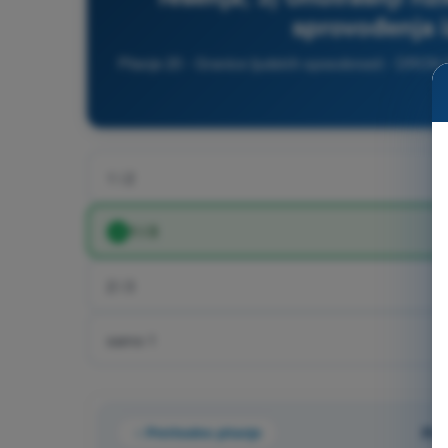
sprovođenja i
Pitanje 20 - Granice ljudskih sposobnosti - DRON 
k
1 i 2
1 i 3
2 i 3
samo 1
Prethodno pitanje
Pit