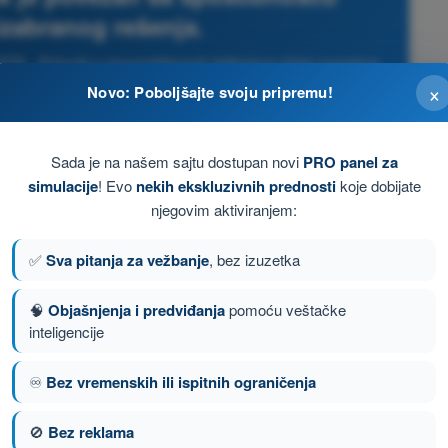
zabranog rešenja.
STS - Potvrda o osposobljenosti daljinskog pilota (posebna
ategorija)
×
Novo: Poboljšajte svoju pripremu!
Sada je na našem sajtu dostupan novi
PRO panel za
simulacije
! Evo
nekih ekskluzivnih prednosti
koje dobijate
njegovim aktiviranjem:
✅
Sva pitanja za vežbanje
, bez izuzetka
🧠
Objašnjenja i predviđanja
pomoću veštačke
inteligencije
♾️
Bez vremenskih ili ispitnih ograničenja
🚫
Bez reklama
anje 20 od 58
Sledeće pitanje