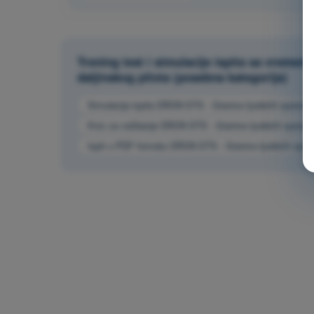
Trening test i simulacije ispita sa vrem
daljinskog pilota (posebna kategorija)
Simulacija ispita DRON STS - Granice ljudskih sposobn
Kviz za vežbanje DRON STS - Granice ljudskih sposob
Ispit u PDF formatu DRON STS - Granice ljudskih spos