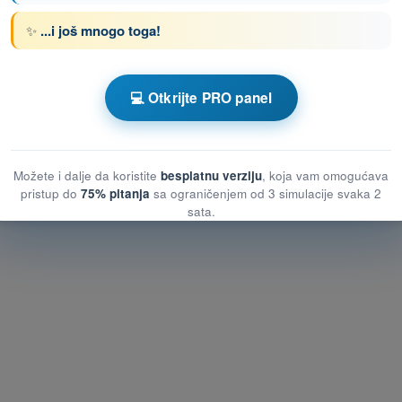
✨
...i još mnogo toga!
enom DRON STS - Potvrda o osposobljenosti
💻 Otkrijte PRO panel
osti
nosti
Možete i dalje da koristite
besplatnu verziju
, koja vam omogućava
obnosti
pristup do
75% pitanja
sa ograničenjem od 3 simulacije svaka 2
sata.