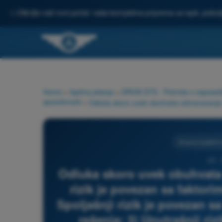
✨
Otkrijte naš novi portal: vaša kompletna priprema za ispit, pobo
Home
>
Ispitna pitanja
>
DRON STS - Potvrda o osposoblje
sposobnosti
>
Granice ljudskih
20 -
Odluka skoro uvek obuhvata 
rizik je povezan sa faktori
Spoljašnji rizik je povezan 
rešenja; 3) Unutrašnji r