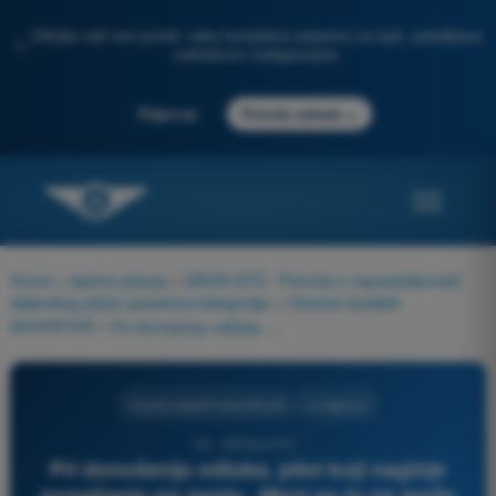
Otkrijte naš novi portal: vaša kompletna priprema za ispit, poboljšana
✨
veštačkom inteligencijom
→
Prijavi se
Počnite odmah
Home
>
Ispitna pitanja
>
DRON STS - Potvrda o osposobljenosti
daljinskog pilota (posebna kategorija)
>
Granice ljudskih
sposobnosti
>
Pri donošenju odluka, pilot koji naginje ponašanju po geslu „Meni se to ne može desiti“ svrstava se u sledeći tip:
Granice ljudskih sposobnosti
4 Odgovori
45 - DRON STS -
Pri donošenju odluka, pilot koji naginje
ponašanju po geslu „Meni se to ne može