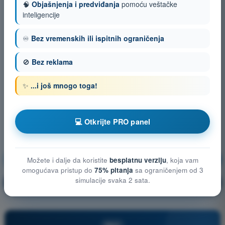
🧠
Objašnjenja i predviđanja
pomoću veštačke
inteligencije
♾️
Bez vremenskih ili ispitnih ograničenja
🚫
Bez reklama
✨
...i još mnogo toga!
💻 Otkrijte PRO panel
Granice ljudskih sposobnosti
Vežbanje!
Možete i dalje da koristite
besplatnu verziju
, koja vam
omogućava pristup do
75% pitanja
sa ograničenjem od 3
simulacije svaka 2 sata.
Objašnjenje pitanja
🔒
PRO