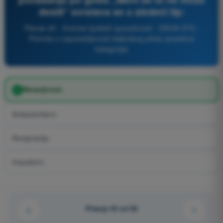
desiti“ svrstava se u sledeći tip:
Pitanje 45 - Granice ljudskih sposobnosti - DRON STS -
Potvrda o osposobljenosti daljinskog pilota (posebna
kategorija)
Neranjivost.
Antiautoritarni.
Rezignacija.
Impulsivni.
Pitanje 45 od 58