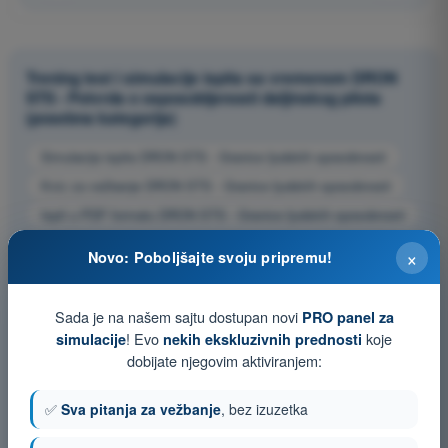
Trening test i simulacije ispita sa vremenom DRON
STS - Potvrda o osposobljenosti daljinskog pilota
(posebna kategorija)
Simulacija ispita DRON STS - Granice ljudskih sposobnosti
Kviz za vežbanje DRON STS - Granice ljudskih sposobnosti
Ispit u PDF formatu DRON STS - Granice ljudskih sposobnosti
×
Novo: Poboljšajte svoju pripremu!
Sada je na našem sajtu dostupan novi
PRO panel za
! Evo
koje
simulacije
nekih ekskluzivnih prednosti
dobijate njegovim aktiviranjem:
✅
Sva pitanja za vežbanje
, bez izuzetka