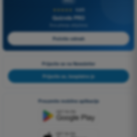
PRO
★★★★★
4,6/5
Quizvds PRO
Sva pitanja uključena
Počnite odmah
Prijavite se na Newsletter
Prijavite se, besplatno je
Preuzmite mobilne aplikacije