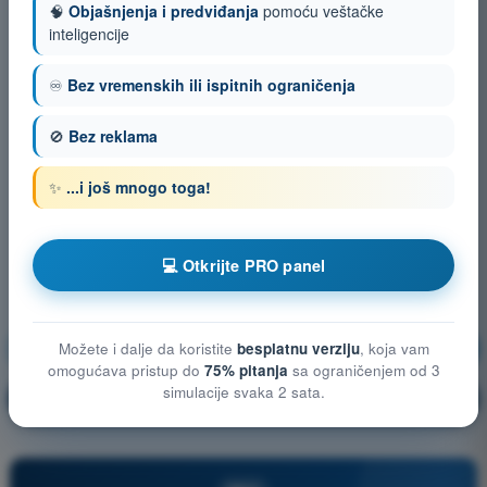
🧠
Objašnjenja i predviđanja
pomoću veštačke
inteligencije
♾️
Bez vremenskih ili ispitnih ograničenja
🚫
Bez reklama
✨
...i još mnogo toga!
💻 Otkrijte PRO panel
Meteorologija
Vežbanje!
Možete i dalje da koristite
besplatnu verziju
, koja vam
omogućava pristup do
75% pitanja
sa ograničenjem od 3
simulacije svaka 2 sata.
Objašnjenje pitanja
🔒
PRO