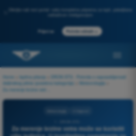
Otkrijte naš novi portal: vaša kompletna priprema za ispit, poboljšana
✨
veštačkom inteligencijom
→
Prijavi se
Počnite odmah
Home
>
Ispitna pitanja
>
DRON STS - Potvrda o osposobljenosti
daljinskog pilota (posebna kategorija)
>
Meteorologija
>
Za merenje brzine vetra može se koristiti više jedinica. U izveštajima osmatranja za vazduhoplovstvo koje izdaju meteorološke službe koristi se sledeća jedinica:
Meteorologija
4 Odgovori
1 - DRON STS -
Za merenje brzine vetra može se koristiti
više jedinica. U izveštajima osmatranja za