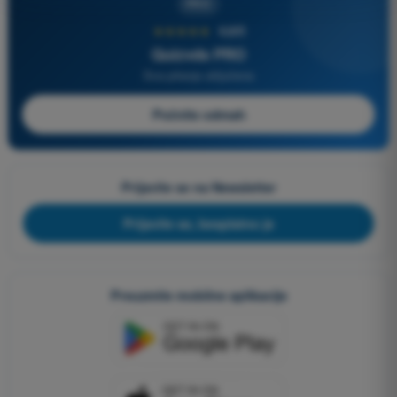
PRO
★★★★★
4,6/5
Quizvds PRO
Sva pitanja uključena
Počnite odmah
Prijavite se na Newsletter
Prijavite se, besplatno je
Preuzmite mobilne aplikacije