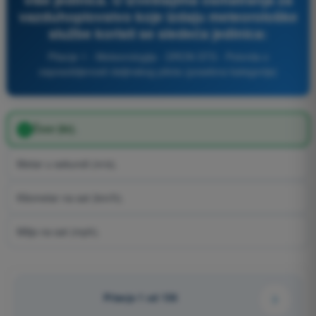
vazduhoplovstvo koje izdaju meteorološke
službe koristi se sledeća jedinica:
Pitanje 1 - Meteorologija - DRON STS - Potvrda o
osposobljenosti daljinskog pilota (posebna kategorija)
Čvor (kt).
Metar u sekundi (m/s).
Kilometar na sat (km/h).
Milja na sat (mph).
Pitanje 1 od 136