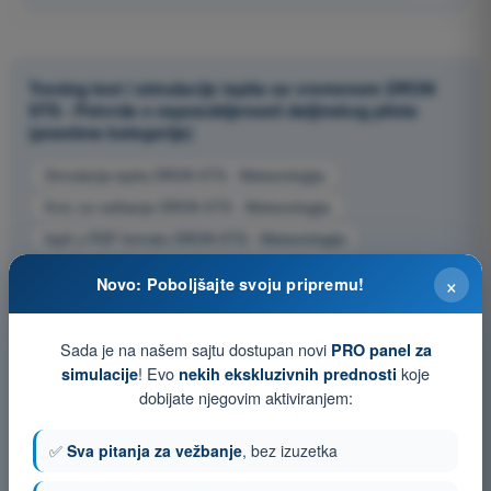
Trening test i simulacije ispita sa vremenom DRON
STS - Potvrda o osposobljenosti daljinskog pilota
(posebna kategorija)
Simulacija ispita DRON STS - Meteorologija
Kviz za vežbanje DRON STS - Meteorologija
Ispit u PDF formatu DRON STS - Meteorologija
×
Novo: Poboljšajte svoju pripremu!
Sada je na našem sajtu dostupan novi
PRO panel za
! Evo
koje
simulacije
nekih ekskluzivnih prednosti
dobijate njegovim aktiviranjem:
✅
Sva pitanja za vežbanje
, bez izuzetka