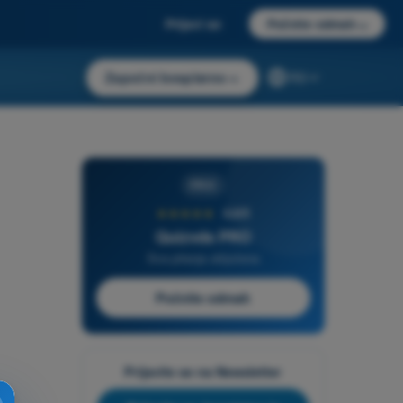
Prijavi se
Počnite odmah
→
Započni besplatno
→
RS
PRO
★★★★★
4,6/5
Quizvds PRO
Sva pitanja uključena
Počnite odmah
Prijavite se na Newsletter