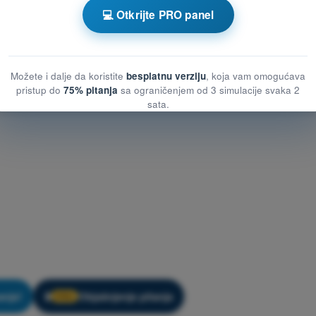
za vežbanje DRON STS - Meteorologija
💻 Otkrijte PRO panel
Možete i dalje da koristite
besplatnu verziju
, koja vam omogućava
pristup do
75% pitanja
sa ograničenjem od 3 simulacije svaka 2
sata.
anje!
Objašnjenje pitanja
🔒
PRO