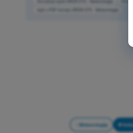
Simulacija ispita DRON STS - Meteorologija
Kviz 
Ispit u PDF formatu DRON STS - Meteorologija
Meteorologija
Vežb