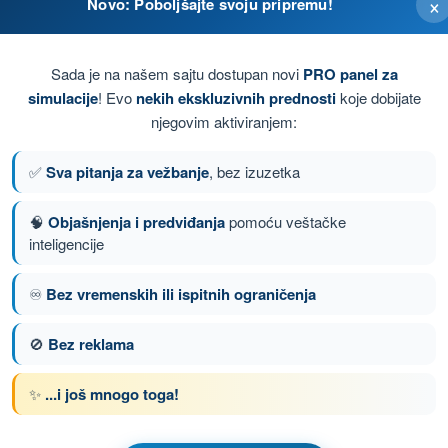
×
Novo: Poboljšajte svoju pripremu!
Sada je na našem sajtu dostupan novi
PRO panel za
simulacije
! Evo
nekih ekskluzivnih prednosti
koje dobijate
njegovim aktiviranjem:
✅
Sva pitanja za vežbanje
, bez izuzetka
aničavajuća
🧠
Objašnjenja i predviđanja
pomoću veštačke
inteligencije
nje 115 od 136
Sledeće pitanje
♾️
Bez vremenskih ili ispitnih ograničenja
🚫
Bez reklama
enom DRON STS - Potvrda o osposobljenosti
✨
...i još mnogo toga!