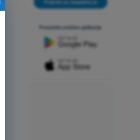
Prijavite se, besplatno je
Preuzmite mobilne aplikacije