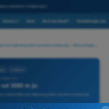
ljšana veštačkom inteligencijom
Kvizovi
Cene
Da li ste škola?
Kontaktirajte nas
▾
nosti daljinskog pilota (posebna kategorija)
>
Meteorologija
>
gija
4 Odgovori
- DRON STS -
t od 3000 m je:
 o osposobljenosti daljinskog pilota (posebna kategorija)