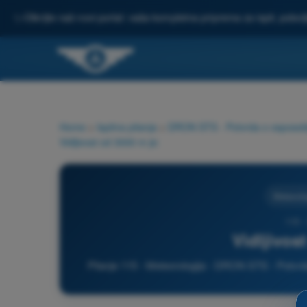
✨
Otkrijte naš novi portal: vaša kompletna priprema za ispit, pobo
Home
>
Ispitna pitanja
>
DRON STS - Potvrda o osposoblje
Vidljivost od 3000 m je:
Meteorolo
115 
Vidljivos
Pitanje 115 - Meteorologija - DRON STS - Potvrda