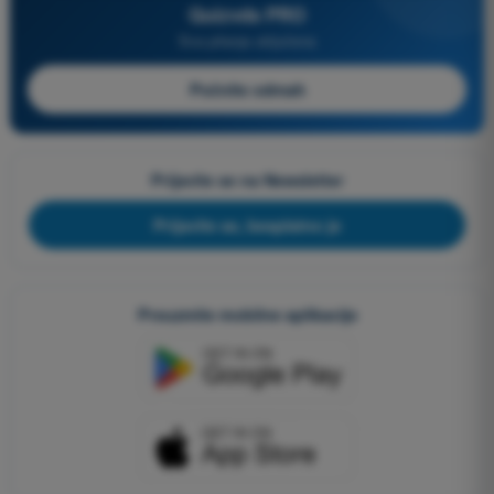
Quizvds PRO
Sva pitanja uključena
Počnite odmah
Prijavite se na Newsletter
Prijavite se, besplatno je
Preuzmite mobilne aplikacije