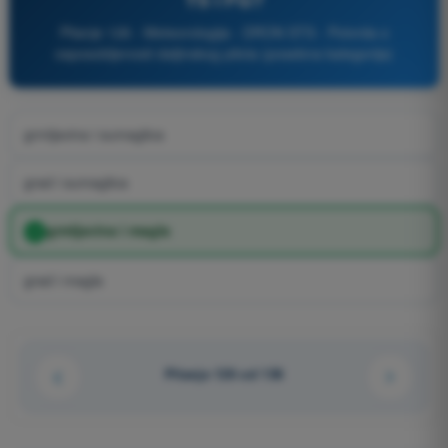
Pitanje 126 - Meteorologija - DRON STS - Potvrda o
osposobljenosti daljinskog pilota (posebna kategorija)
grmljavina i sumaglica
grad i sumaglica
grmljavina i magla
grad i magla
Pitanje 126 od 136