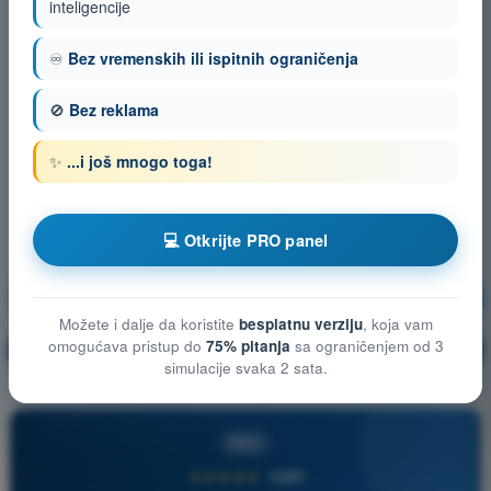
inteligencije
♾️
Bez vremenskih ili ispitnih ograničenja
🚫
Bez reklama
✨
...i još mnogo toga!
💻 Otkrijte PRO panel
Meteorologija
Vežbanje!
Možete i dalje da koristite
besplatnu verziju
, koja vam
omogućava pristup do
75% pitanja
sa ograničenjem od 3
Objašnjenje pitanja
🔒
PRO
simulacije svaka 2 sata.
PRO
★★★★★
4,6/5