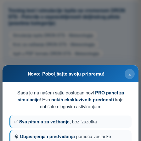
Trening test i simulacije ispita sa vremenom DRON
STS - Potvrda o osposobljenosti daljinskog pilota
(posebna kategorija)
Simulacija ispita DRON STS - Meteorologija
Kviz za vežbanje DRON STS - Meteorologija
Ispit u PDF formatu DRON STS - Meteorologija
×
Novo: Poboljšajte svoju pripremu!
Sada je na našem sajtu dostupan novi
PRO panel za
! Evo
koje
simulacije
nekih ekskluzivnih prednosti
dobijate njegovim aktiviranjem:
✅
Sva pitanja za vežbanje
, bez izuzetka
🧠
Objašnjenja i predviđanja
pomoću veštačke