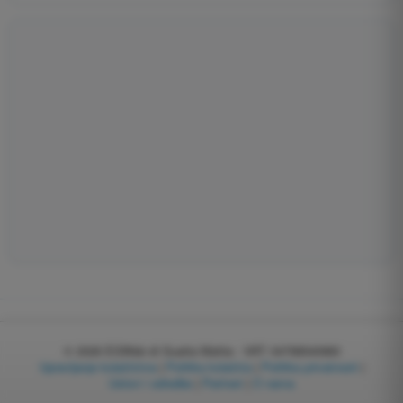
© 2026
EGWeb di Guatta Mattia - VAT: 04768540983
Upravljanje kolačićima
|
Politika kolačića
|
Politika privatnosti
|
Uslovi i odredbe
|
Partneri
|
O nama