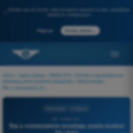
Otkrijte naš novi portal: vaša kompletna priprema za ispit, poboljšana
✨
veštačkom inteligencijom
→
Prijavi se
Počnite odmah
Home
>
Ispitna pitanja
>
DRON STS - Potvrda o osposobljenosti
daljinskog pilota (posebna kategorija)
>
Meteorologija
>
Šta u vremenskom izveštaju znače kodovi TS i FG?
Meteorologija
4 Odgovori
126 - DRON STS -
Šta u vremenskom izveštaju znače kodovi
TS i FG?