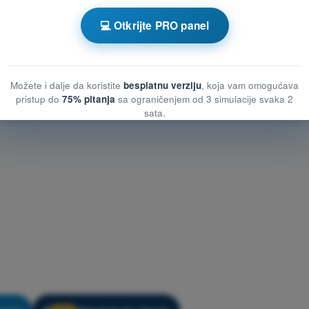
za vežbanje DRON STS - Meteorologija
💻 Otkrijte PRO panel
Možete i dalje da koristite
besplatnu verziju
, koja vam omogućava
pristup do
75% pitanja
sa ograničenjem od 3 simulacije svaka 2
sata.