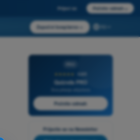
Prijavi se
Počnite odmah
→
Započni besplatno
→
RS
PRO
★★★★★
4,6/5
Quizvds PRO
Sva pitanja uključena
Počnite odmah
Prijavite se na Newsletter