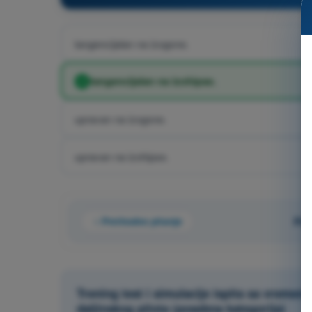
tangencijalan na izogone.
tangencijalan na izohipse.
upravan na izogone.
upravan na izohipse.
Prethodno pitanje
Pit
Trening test i simulacije ispita sa vrem
daljinskog pilota (posebna kategorija)