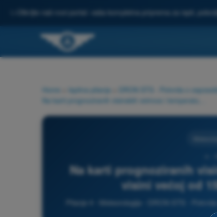
✨
Otkrijte naš novi portal: vaša kompletna priprema za ispit, pobo
Home
>
Ispitna pitanja
>
DRON STS - Potvrda o osposoblje
Na karti prognoziranih visinskih vetrova i temperatura, na visini većoj od 1500 m, pravac vetra je:
Meteorolo
4 -
Na karti prognoziranih vis
visini većoj od 1
Pitanje 4 - Meteorologija - DRON STS - Potvrda 