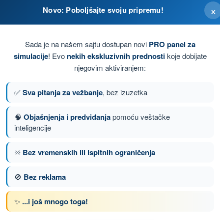
×
Novo: Poboljšajte svoju pripremu!
Sada je na našem sajtu dostupan novi
PRO panel za
simulacije
! Evo
nekih ekskluzivnih prednosti
koje dobijate
njegovim aktiviranjem:
✅
Sva pitanja za vežbanje
, bez izuzetka
🧠
Objašnjenja i predviđanja
pomoću veštačke
inteligencije
♾️
Bez vremenskih ili ispitnih ograničenja
anje 4 od 136
Sledeće pitanje
🚫
Bez reklama
✨
...i još mnogo toga!
enom DRON STS - Potvrda o osposobljenosti