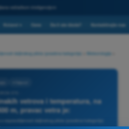
ljšana veštačkom inteligencijom
Kvizovi
Cene
Da li ste škola?
Kontaktirajte nas
▾
nosti daljinskog pilota (posebna kategorija)
>
Meteorologija
>
gija
4 Odgovori
 DRON STS -
inskih vetrova i temperatura, na
500 m, pravac vetra je:
o osposobljenosti daljinskog pilota (posebna kategorija)