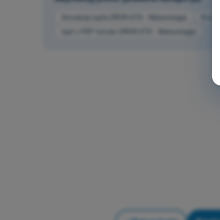
Simulacija ispita DRON STS - Meteorologija
Kviz 
Ispit u PDF formatu DRON STS - Meteorologija