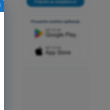
Prijavite se, besplatno je
Preuzmite mobilne aplikacije