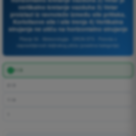
vertikalno kretanje vazduha 3) Vetar
proizlazi iz ravnoteže između sile pritiska,
Koriolisove sile i sile trenja 4) Vertikalna
strujanja ne utiču na horizontalno strujanje
Pitanje 56 - Meteorologija - DRON STS - Potvrda o
osposobljenosti daljinskog pilota (posebna kategorija)
1 i 3
2 i 3
1 i 4
1