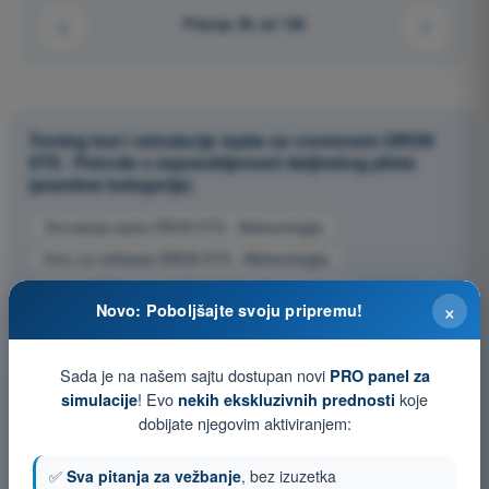
Pitanje 56 od 136
Trening test i simulacije ispita sa vremenom DRON
STS - Potvrda o osposobljenosti daljinskog pilota
(posebna kategorija)
Simulacija ispita DRON STS - Meteorologija
Kviz za vežbanje DRON STS - Meteorologija
Ispit u PDF formatu DRON STS - Meteorologija
×
Novo: Poboljšajte svoju pripremu!
Sada je na našem sajtu dostupan novi
PRO panel za
! Evo
koje
simulacije
nekih ekskluzivnih prednosti
dobijate njegovim aktiviranjem:
✅
Sva pitanja za vežbanje
, bez izuzetka