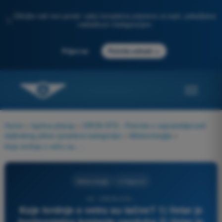
Otkrijte naš novi portal: vaša kompletna priprema za ispit, poboljšana
✨
veštačkom inteligencijom
→
Prijavi se
Počnite odmah
Home
>
Ispitna pitanja
>
DRON STS - Potvrda o osposobljenosti
daljinskog pilota (posebna kategorija)
>
Meteorologija
>
Koje tvrdnje o vetru su tačne? 1) Vetar je horizontalno kretanje vazduha 2) Vetar je vertikalno kretanje vazduha 3) Vetar proizlazi iz ravnoteže između sile pritiska, Koriolisove sile i sile trenja 4) Vertikalna strujanja ne utiču na horizontalno strujanje
Meteorologija
4 Odgovori
56 - DRON STS -
Koje tvrdnje o vetru su tačne? 1) Vetar je
horizontalno kretanje vazduha 2) Vetar je