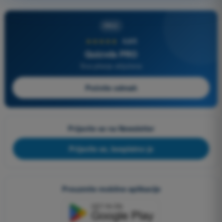
PRO
★★★★★
4,6/5
Quizvds PRO
Sva pitanja uključena
Počnite odmah
Prijavite se na Newsletter
Prijavite se, besplatno je
Preuzmite mobilne aplikacije