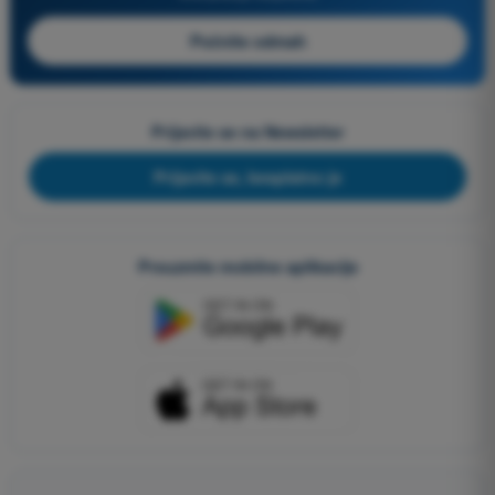
Počnite odmah
Prijavite se na Newsletter
Prijavite se, besplatno je
Preuzmite mobilne aplikacije