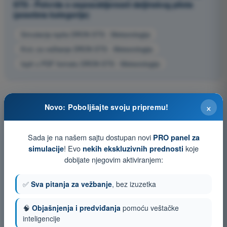
STS - Potvrda o osposobljenosti daljinskog pilota
(posebna kategorija)
Simulacija ispita DRON STS - Meteorologija
Kviz za vežbanje DRON STS - Meteorologija
Ispit u PDF formatu DRON STS - Meteorologija
×
Novo: Poboljšajte svoju pripremu!
Sada je na našem sajtu dostupan novi
PRO panel za
! Evo
koje
simulacije
nekih ekskluzivnih prednosti
dobijate njegovim aktiviranjem:
✅
Sva pitanja za vežbanje
, bez izuzetka
🧠
Objašnjenja i predviđanja
pomoću veštačke
inteligencije