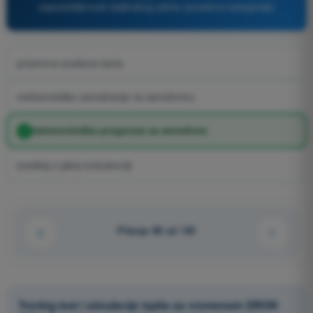
osposobljenosti daljinskog pilota (posebna kategorija)
prizemna analizna karta
meteorološko osmatranje na aerodromu
meteorološka prognoza za aerodrom
izveštaj o jakoj turbulenciji
Pitanje 98 od 136
Trening test i simulacije ispita sa vremenom DRON