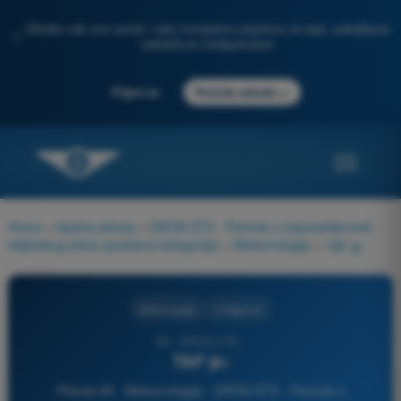
Otkrijte naš novi portal: vaša kompletna priprema za ispit, poboljšana
✨
veštačkom inteligencijom
→
Prijavi se
Počnite odmah
Home
>
Ispitna pitanja
>
DRON STS - Potvrda o osposobljenosti
daljinskog pilota (posebna kategorija)
>
Meteorologija
>
TAF je:
Meteorologija
4 Odgovori
98 - DRON STS -
TAF je:
Pitanje 98 - Meteorologija - DRON STS - Potvrda o