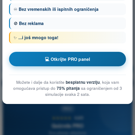
♾️
Bez vremenskih ili ispitnih ograničenja
🚫
Bez reklama
✨
...i još mnogo toga!
💻 Otkrijte PRO panel
Meteorologija
Vežbanje!
Možete i dalje da koristite
besplatnu verziju
, koja vam
Objašnjenje pitanja
🔒
PRO
omogućava pristup do
75% pitanja
sa ograničenjem od 3
simulacije svaka 2 sata.
PRO
★★★★★
4,6/5
Quizvds PRO
Sva pitanja uključena