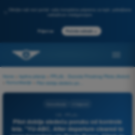
Otkrijte naš novi portal: vaša kompletna priprema za ispit, poboljšana
✨
veštačkom inteligencijom
→
Prijavi se
Počnite odmah
Home
>
Ispitna pitanja
>
PPL(A) - Dozvola Privatnog Pilota (Avioni)
>
Komunikacije
>
Pilot dobija sledeću poruku od kontrole leta. "YU-ABC, After departure cleared to zone boundary via Route Bravo, Climb to Altitude 2 500 feet, QNH 1005, Squawk 6521." Koji je ovo tip odobrenja?
Komunikacije
4 Odgovori
103 - PPL(A) -
Pilot dobija sledeću poruku od kontrole
leta. "YU-ABC, After departure cleared to