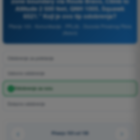
zone boundary via Route Bravo, Climb to
Altitude 2 500 feet, QNH 1005, Squawk
6521." Koji je ovo tip odobrenja?
Pitanje 103 - Komunikacije - PPL(A) - Dozvola Privatnog Pilota
(Avioni)
Odobrenje za poletanje
Uslovno odobrenje
Odobrenje za rutu
Dolazno odobrenje
Pitanje 103 od 150