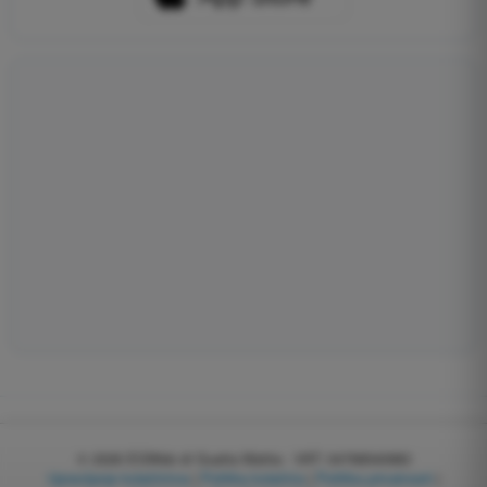
© 2026
EGWeb di Guatta Mattia - VAT: 04768540983
Upravljanje kolačićima
|
Politika kolačića
|
Politika privatnosti
|