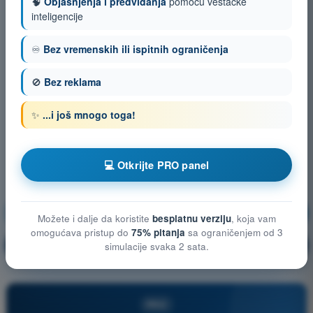
🧠
Objašnjenja i predviđanja
pomoću veštačke
inteligencije
♾️
Bez vremenskih ili ispitnih ograničenja
🚫
Bez reklama
✨
...i još mnogo toga!
💻 Otkrijte PRO panel
Komunikacije
Vežbanje!
Možete i dalje da koristite
besplatnu verziju
, koja vam
omogućava pristup do
75% pitanja
sa ograničenjem od 3
Objašnjenje pitanja
🔒
simulacije svaka 2 sata.
PRO
PRO