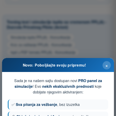
Trening test i simulacije ispita sa vremenom PPL(A) -
Dozvola Privatnog Pilota (Avioni)
Simulacija ispita PPL(A) - Komunikacije
Kviz za vežbanje PPL(A) - Komunikacije
Ispit u PDF formatu PPL(A) - Komunikacije
×
Novo: Poboljšajte svoju pripremu!
Sada je na našem sajtu dostupan novi
PRO panel za
! Evo
koje
simulacije
nekih ekskluzivnih prednosti
dobijate njegovim aktiviranjem:
✅
Sva pitanja za vežbanje
, bez izuzetka