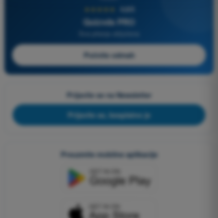
★★★★★
4,6/5
Quizvds PRO
Sva pitanja uključena
Počnite odmah
Prijavite se na Newsletter
Prijavite se, besplatno je
Preuzmite mobilne aplikacije