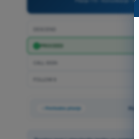
Pitanje 115 - Komunikacije - PP
DESCEND
PROCEED
CALL SIGN
FOLLOW 8
Prethodno pitanje
Pita