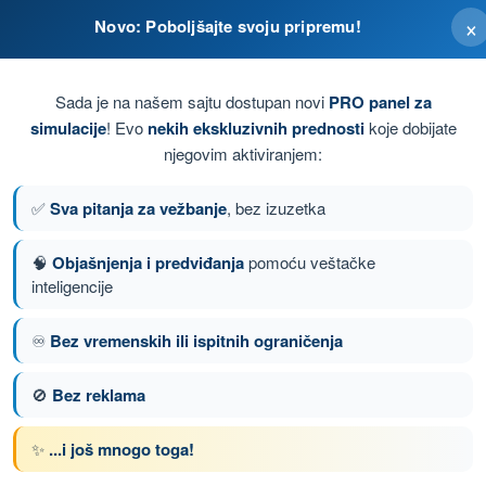
L(A) - Dozvola Privatnog Pilota (Avioni)
×
Novo: Poboljšajte svoju pripremu!
Sada je na našem sajtu dostupan novi
PRO panel za
simulacije
! Evo
nekih ekskluzivnih prednosti
koje dobijate
njegovim aktiviranjem:
✅
Sva pitanja za vežbanje
, bez izuzetka
🧠
Objašnjenja i predviđanja
pomoću veštačke
inteligencije
♾️
Bez vremenskih ili ispitnih ograničenja
nje 115 od 150
Sledeće pitanje
🚫
Bez reklama
✨
...i još mnogo toga!