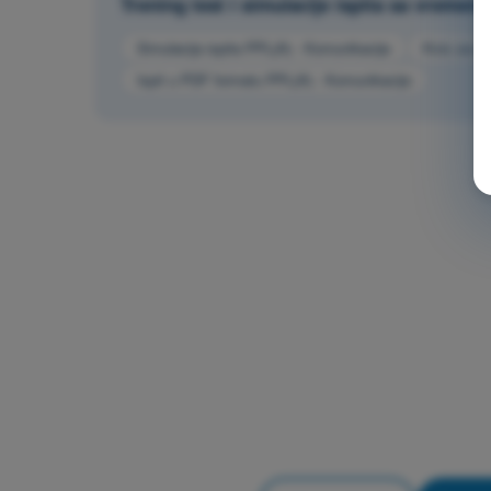
Trening test i simulacije ispita sa vremen
Simulacija ispita PPL(A) - Komunikacije
Kviz za v
Ispit u PDF formatu PPL(A) - Komunikacije