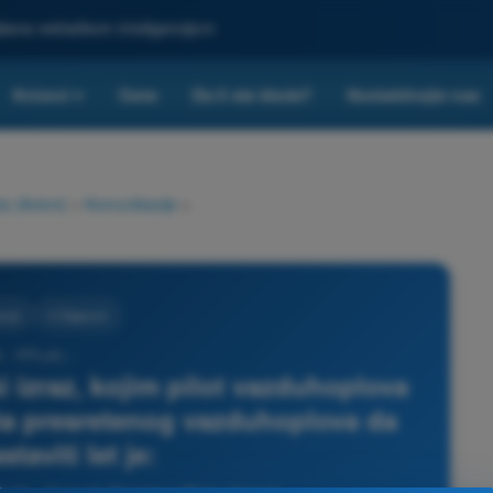
ljšana veštačkom inteligencijom
Kvizovi
Cene
Da li ste škola?
Kontaktirajte nas
▾
a (Avioni)
>
Komunikacije
>
cije
4 Odgovori
 - PPL(A) -
 izraz, kojim pilot vazduhoplova
ta presretenog vazduhoplova da
taviti let je: