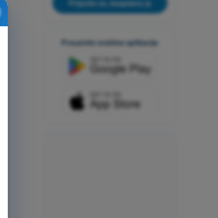
Prijavite se, besplatno je
Preuzmite mobilne aplikacije