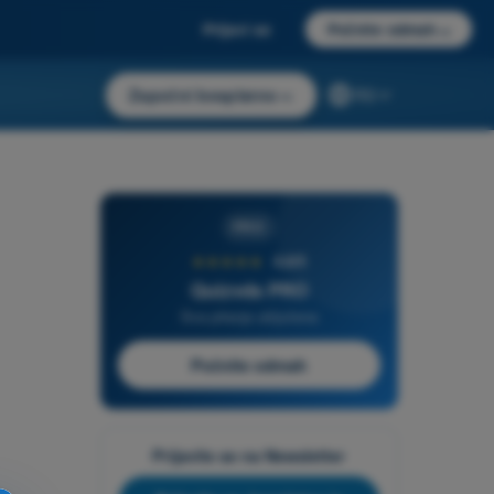
Prijavi se
Počnite odmah
→
Započni besplatno
→
RS
PRO
★★★★★
4,6/5
Quizvds PRO
Sva pitanja uključena
Počnite odmah
Prijavite se na Newsletter