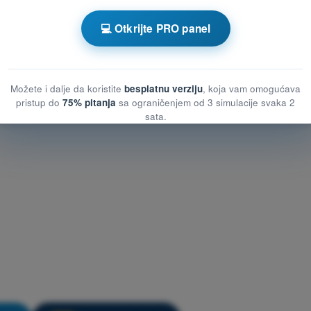
om PPL(A) - Dozvola Privatnog Pilota (Avioni)
💻 Otkrijte PRO panel
ežbanje PPL(A) - Komunikacije
Možete i dalje da koristite
besplatnu verziju
, koja vam omogućava
pristup do
75% pitanja
sa ograničenjem od 3 simulacije svaka 2
sata.