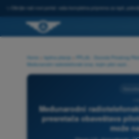
✨
Otkrijte naš novi portal: vaša kompletna priprema za ispit, pobo
Home
>
Ispitna pitanja
>
PPL(A) - Dozvola Privatnog Pilot
Međunarodni radiotelefonski izraz, kojim pilot vazduhoplova presretača obaveštava pilota presretenog vazduhoplova da može nastaviti let je:
Komunika
115
Međunarodni radiotelefonski
presretača obaveštava pilo
može nas