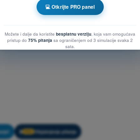
ežbanje PPL(A) - Komunikacije
💻 Otkrijte PRO panel
Možete i dalje da koristite
besplatnu verziju
, koja vam omogućava
pristup do
75% pitanja
sa ograničenjem od 3 simulacije svaka 2
sata.
nje!
Objašnjenje pitanja
🔒
PRO