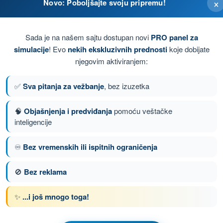
×
Novo: Poboljšajte svoju pripremu!
na opasnost I ne zahtevaju hitnu pomoć
Sada je na našem sajtu dostupan novi
PRO panel za
duhoplova, neke osobe u njima, ali gde se ne zahteva
simulacije
! Evo
nekih ekskluzivnih prednosti
koje dobijate
njegovim aktiviranjem:
ova, neke osobe u njima, ali gde se zahteva hitna pomoć
✅
Sva pitanja za vežbanje
, bez izuzetka
na opasnost I zahtevaju hitnu pomoć
🧠
Objašnjenja i predviđanja
pomoću veštačke
inteligencije
♾️
Bez vremenskih ili ispitnih ograničenja
nje 124 od 150
Sledeće pitanje
🚫
Bez reklama
✨
...i još mnogo toga!
om PPL(A) - Dozvola Privatnog Pilota (Avioni)