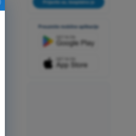
Prijavite se, besplatno je
Preuzmite mobilne aplikacije