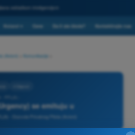
ljšana veštačkom inteligencijom
Kvizovi
Cene
Da li ste škola?
Kontaktirajte nas
▾
a (Avioni)
>
Komunikacije
>
cije
4 Odgovori
 - PPL(A) -
(Urgency) se emituju u
L(A) - Dozvola Privatnog Pilota (Avioni)