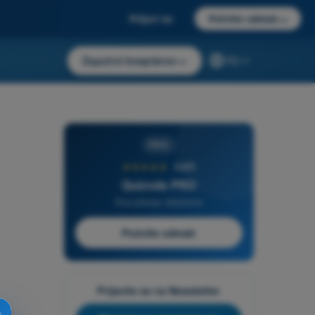
Prijavi se
Počnite odmah
→
Započni besplatno
→
RS
PRO
★★★★★
4,6/5
Quizvds PRO
Sva pitanja uključena
Počnite odmah
Prijavite se na Newsletter