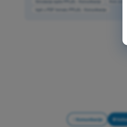
Simulacija ispita PPL(A) - Komunikacije
Kviz za v
Ispit u PDF formatu PPL(A) - Komunikacije
Komunikacije
Vežba