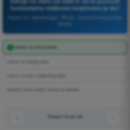
letenja na visini od 2000 ft. Da bi povecali
horizontalnu vidljivost neophodno je da?
Pitanje 110 - Meteorologija - PPL(A) - Dozvola Privatnog Pilota
(Avioni)
Letimo na vecoj visini.
Letimo na manjoj visini.
Letimo na vrhu maglovitog sloja.
Upalimo strob svetla i svetla za sletanje.
Pitanje 110 od 144