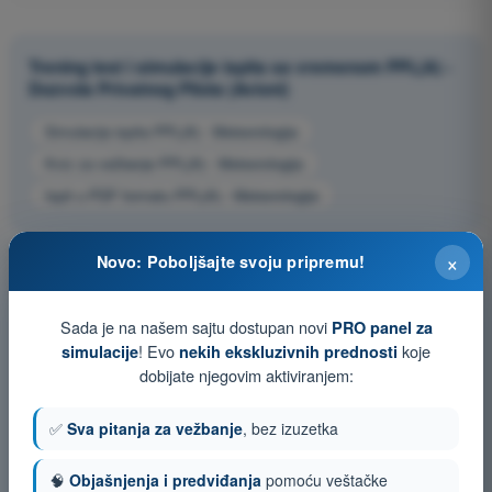
Trening test i simulacije ispita sa vremenom PPL(A) -
Dozvola Privatnog Pilota (Avioni)
Simulacija ispita PPL(A) - Meteorologija
Kviz za vežbanje PPL(A) - Meteorologija
Ispit u PDF formatu PPL(A) - Meteorologija
×
Novo: Poboljšajte svoju pripremu!
Sada je na našem sajtu dostupan novi
PRO panel za
! Evo
koje
simulacije
nekih ekskluzivnih prednosti
dobijate njegovim aktiviranjem:
✅
Sva pitanja za vežbanje
, bez izuzetka
🧠
Objašnjenja i predviđanja
pomoću veštačke