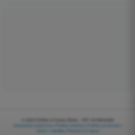
© 2026
EGWeb di Guatta Mattia - VAT: 04768540983
Upravljanje kolačićima
|
Politika kolačića
|
Politika privatnosti
|
Uslovi i odredbe
|
Partneri
|
O nama