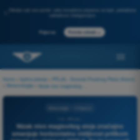
Otkrijte naš novi portal: vaša kompletna priprema za ispit, poboljšana
✨
veštačkom inteligencijom
→
Prijavi se
Počnite odmah
Home
>
Ispitna pitanja
>
PPL(A) - Dozvola Privatnog Pilota (Avioni)
>
Meteorologija
>
Nizak nivo maglovitog sloja značajno smanjuje horizontalnu vidljivost prilikom letenja na visini od 2000 ft. Da bi povecali horizontalnu vidljivost neophodno je da?
Meteorologija
4 Odgovori
110 - PPL(A) -
Nizak nivo maglovitog sloja značajno
smanjuje horizontalnu vidljivost prilikom