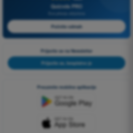
Quizvds PRO
Sva pitanja uključena
Počnite odmah
Prijavite se na Newsletter
Prijavite se, besplatno je
Preuzmite mobilne aplikacije