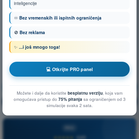
inteligencije
♾️
Bez vremenskih ili ispitnih ograničenja
🚫
Bez reklama
✨
...i još mnogo toga!
💻 Otkrijte PRO panel
Meteorologija
Vežbanje!
Možete i dalje da koristite
besplatnu verziju
, koja vam
omogućava pristup do
75% pitanja
sa ograničenjem od 3
Objašnjenje pitanja
🔒
PRO
simulacije svaka 2 sata.
PRO
★★★★★
4,6/5