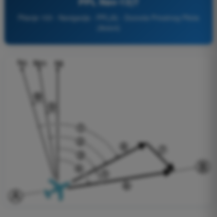
PPL Nav-13)?
Pitanje 103 - Navigacija - PPL(A) - Dozvola Privatnog Pilota
(Avioni)