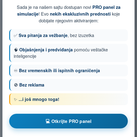
Simulacija ispita PPL(A) - Navigacija
Sada je na našem sajtu dostupan novi
PRO panel za
Kviz za vežbanje PPL(A) - Navigacija
! Evo
koje
simulacije
nekih ekskluzivnih prednosti
Ispit u PDF formatu PPL(A) - Navigacija
dobijate njegovim aktiviranjem:
✅
Sva pitanja za vežbanje
, bez izuzetka
🧠
Objašnjenja i predviđanja
pomoću veštačke
inteligencije
♾️
Bez vremenskih ili ispitnih ograničenja
🚫
Bez reklama
✨
...i još mnogo toga!
💻 Otkrijte PRO panel