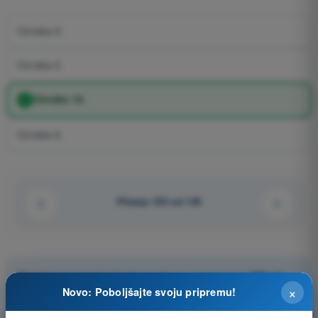
Oznaka 9.
Oznaka 5.
Oznaka 10.
Oznaka 8.
Pitanje 103 od 145
Trening test i simulacije ispita sa vremenom PPL(A) -
×
Dozvola Privatnog Pilota (Avioni)
Novo: Poboljšajte svoju pripremu!