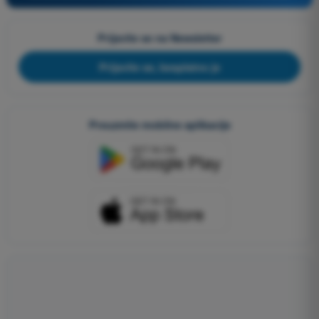
Prijavite se na Newsletter
Prijavite se, besplatno je
Preuzmite mobilne aplikacije