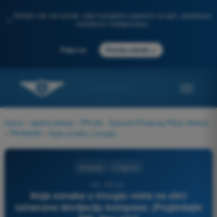
Otkrijte naš novi portal: vaša kompletna priprema za ispit, poboljšana
✨
veštačkom inteligencijom
→
Prijavi se
Počnite odmah
Home
>
Ispitna pitanja
>
PPL(A) - Dozvola Privatnog Pilota (Avioni)
>
Navigacija
>
Koja oznaka u trouglu vetra na slici oznacava devijaciju kompasa: (Pogledajte PPL Nav-13)?
Navigacija
4 Odgovori
103 - PPL(A) -
Koja oznaka u trouglu vetra na slici
oznacava devijaciju kompasa: (Pogledajte