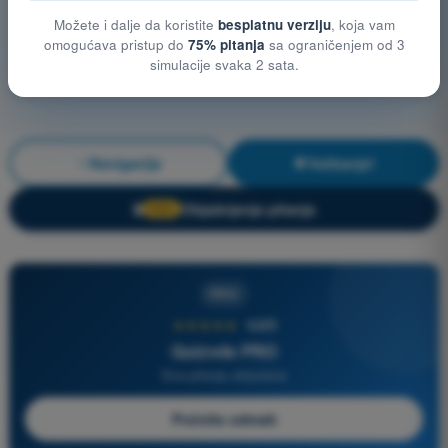
Možete i dalje da koristite
besplatnu verziju
, koja vam
omogućava pristup do
75% pitanja
sa ograničenjem od 3
simulacije svaka 2 sata.
Navigacija
Vežbanje!
Objašnjenje pitanja
🔒
PRO
PRO
★★★★★
4,6/5
Quizvds PRO
Sva pitanja uključena
Počnite odmah