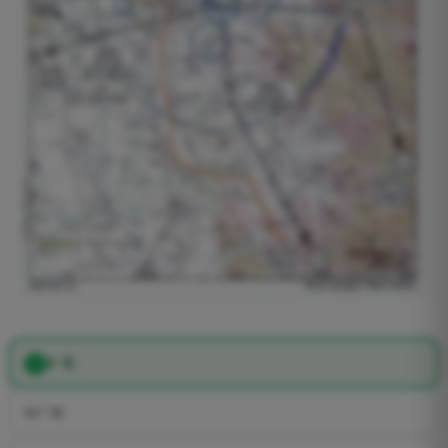
3° E.
50° W.