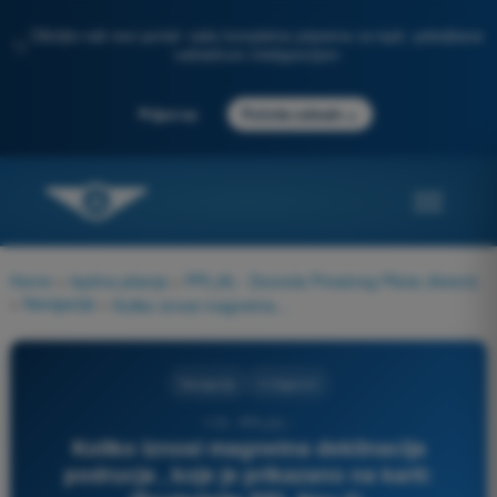
Otkrijte naš novi portal: vaša kompletna priprema za ispit, poboljšana
✨
veštačkom inteligencijom
→
Prijavi se
Počnite odmah
Home
>
Ispitna pitanja
>
PPL(A) - Dozvola Privatnog Pilota (Avioni)
>
Navigacija
>
Koliko iznosi magnetna deklinacija podrucja , koje je prikazano na karti: (Pogledajte PPL Nav-3).
Navigacija
4 Odgovori
115 - PPL(A) -
Koliko iznosi magnetna deklinacija
podrucja , koje je prikazano na karti: