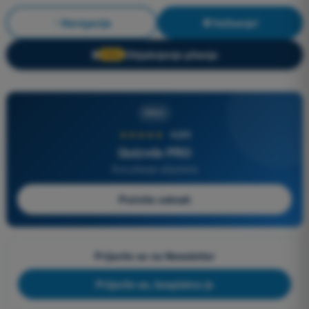
Navigacija
Vežbanje!
Objašnjenje pitanja
🔒
PRO
PRO
★★★★★
4,6/5
Quizvds PRO
Sva pitanja uključena
Počnite odmah
Prijavite se na Newsletter
Prijavite se, besplatno je