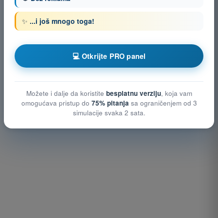
✨
...i još mnogo toga!
💻 Otkrijte PRO panel
Možete i dalje da koristite
besplatnu verziju
, koja vam
omogućava pristup do
75% pitanja
sa ograničenjem od 3
simulacije svaka 2 sata.