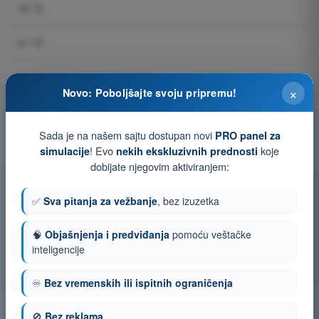
15° E.
21° E.
×
Novo: Poboljšajte svoju pripremu!
Pitanje 115 od 145
Sada je na našem sajtu dostupan novi
PRO panel za
! Evo
koje
simulacije
nekih ekskluzivnih prednosti
dobijate njegovim aktiviranjem:
Trening test i simulacije ispita sa vremenom PPL(A) -
Dozvola Privatnog Pilota (Avioni)
✅
Sva pitanja za vežbanje
, bez izuzetka
Simulacija ispita PPL(A) - Navigacija
🧠
Objašnjenja i predviđanja
pomoću veštačke
Kviz za vežbanje PPL(A) - Navigacija
inteligencije
Ispit u PDF formatu PPL(A) - Navigacija
♾️
Bez vremenskih ili ispitnih ograničenja
🚫
Bez reklama