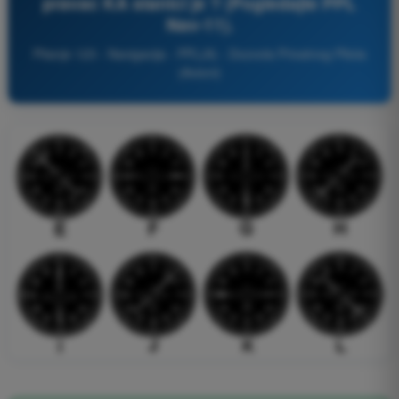
pravac KA stanici je ? (Pogledajte PPL
Nav-11).
Pitanje 123 - Navigacija - PPL(A) - Dozvola Privatnog Pilota
(Avioni)