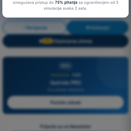
omogućava pristup do
75% pitanja
sa ograničenjem od 3
simulacije svaka 2 sata.
Navigacija
Vežbanje!
Objašnjenje pitanja
🔒
PRO
PRO
★★★★★
4,6/5
Quizvds PRO
Sva pitanja uključena
Počnite odmah
Prijavite se na Newsletter