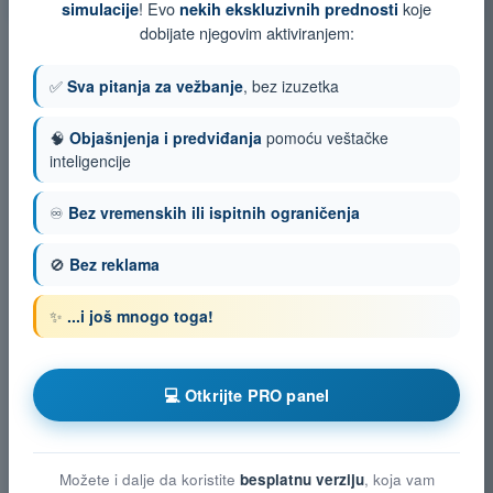
! Evo
koje
simulacije
nekih ekskluzivnih prednosti
dobijate njegovim aktiviranjem:
✅
Sva pitanja za vežbanje
, bez izuzetka
🧠
Objašnjenja i predviđanja
pomoću veštačke
inteligencije
♾️
Bez vremenskih ili ispitnih ograničenja
🚫
Bez reklama
✨
...i još mnogo toga!
💻 Otkrijte PRO panel
Možete i dalje da koristite
besplatnu verziju
, koja vam