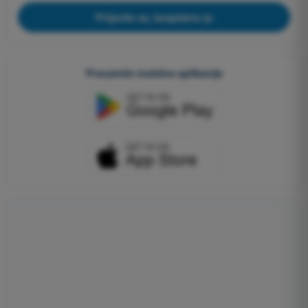
Prijavite se, besplatno je
Preuzmite mobilne aplikacije