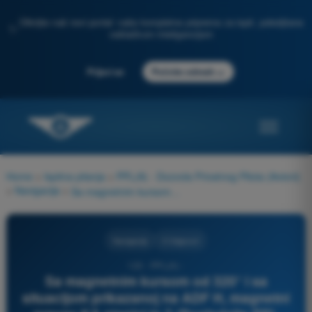
Otkrijte naš novi portal: vaša kompletna priprema za ispit, poboljšana
✨
veštačkom inteligencijom
→
Prijavi se
Počnite odmah
Home
>
Ispitna pitanja
>
PPL(A) - Dozvola Privatnog Pilota (Avioni)
>
Navigacija
>
Sa magnetnim kursom od 320° i sa situacijom prikazanoj na ADF H, magnetni pravac KA stanici je ? (Pogledajte PPL Nav-11).
Navigacija
3 Odgovori
123 - PPL(A) -
Sa magnetnim kursom od 320° i sa
situacijom prikazanoj na ADF H, magnetni