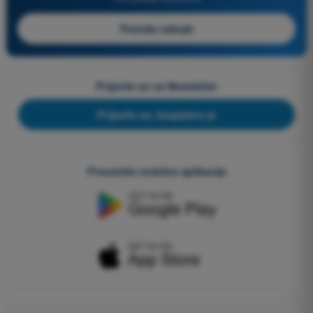
Počnite odmah
Prijavite se na Newsletter
Prijavite se, besplatno je
Preuzmite mobilne aplikacije