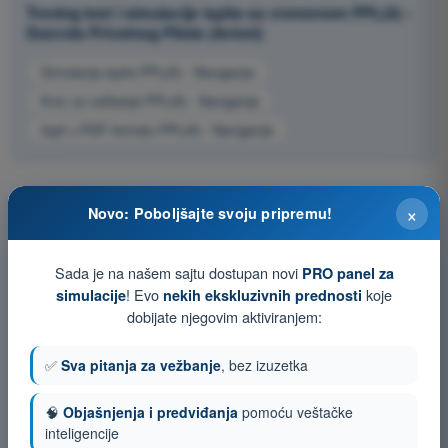
Trening test i simulacije ispita sa vremenom PPL(A) -
Dozvola Privatnog Pilota (Avioni)
Simulacija ispita PPL(A) - Navigacija
Kviz za vežbanje PPL(A) - Navigacija
Ispit u PDF formatu PPL(A) - Navigacija
×
Novo: Poboljšajte svoju pripremu!
Sada je na našem sajtu dostupan novi
PRO panel za
! Evo
koje
simulacije
nekih ekskluzivnih prednosti
dobijate njegovim aktiviranjem:
✅
Sva pitanja za vežbanje
, bez izuzetka
🧠
Objašnjenja i predviđanja
pomoću veštačke
inteligencije