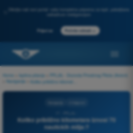
Otkrijte naš novi portal: vaša kompletna priprema za ispit, poboljšana
✨
veštačkom inteligencijom
→
Prijavi se
Počnite odmah
Home
>
Ispitna pitanja
>
PPL(A) - Dozvola Privatnog Pilota (Avioni)
>
Navigacija
>
Koliko približno kilometara iznosi 70 nautickih milja:?
Navigacija
4 Odgovori
17 - PPL(A) -
Koliko približno kilometara iznosi 70
nautickih milja:?