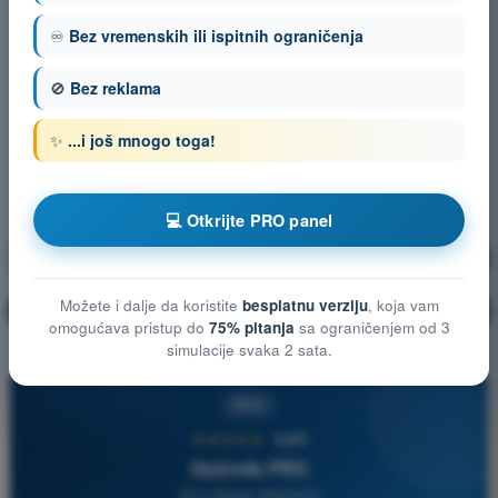
♾️
Bez vremenskih ili ispitnih ograničenja
🚫
Bez reklama
✨
...i još mnogo toga!
💻 Otkrijte PRO panel
Navigacija
Vežbanje!
Možete i dalje da koristite
besplatnu verziju
, koja vam
Objašnjenje pitanja
🔒
PRO
omogućava pristup do
75% pitanja
sa ograničenjem od 3
simulacije svaka 2 sata.
PRO
★★★★★
4,6/5
Quizvds PRO
Sva pitanja uključena