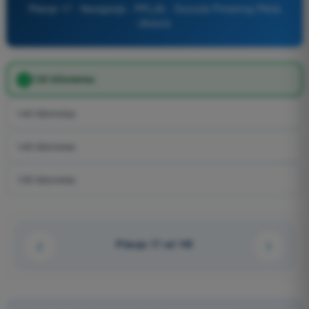
Pitanje 17 - Navigacija - PPL(A) - Dozvola Privatnog Pilota
(Avioni)
130 kilometar.
140 kilometar.
145 kilometar.
135 kilometar.
Pitanje 17 od 145