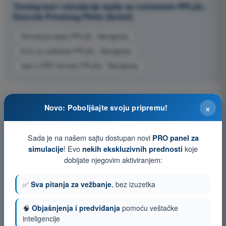
Trening test i simulacije ispita sa vremenom PPL(A) -
Dozvola Privatnog Pilota (Avioni)
Simulacija ispita PPL(A) - Navigacija
Kviz za vežbanje PPL(A) - Navigacija
Ispit u PDF formatu PPL(A) - Navigacija
×
Novo: Poboljšajte svoju pripremu!
Sada je na našem sajtu dostupan novi
PRO panel za
! Evo
koje
simulacije
nekih ekskluzivnih prednosti
dobijate njegovim aktiviranjem:
✅
Sva pitanja za vežbanje
, bez izuzetka
🧠
Objašnjenja i predviđanja
pomoću veštačke
inteligencije