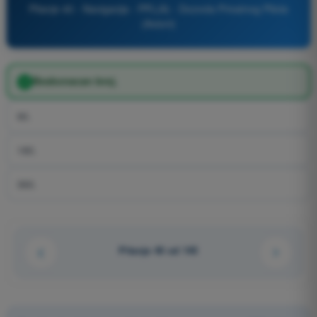
Pitanje 40 - Navigacija - PPL(A) - Dozvola Privatnog Pilota
(Avioni)
Beskonacan broj.
90.
180.
360.
Pitanje 40 od 145