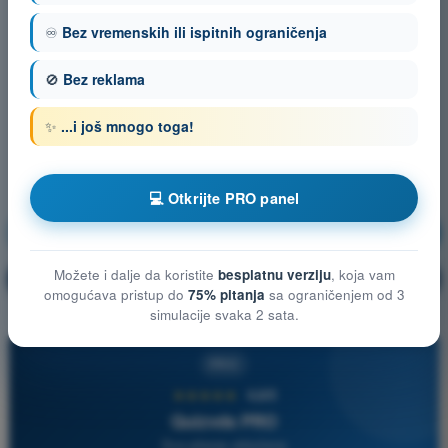
♾️
Bez vremenskih ili ispitnih ograničenja
🚫
Bez reklama
✨
...i još mnogo toga!
💻 Otkrijte PRO panel
Navigacija
Vežbanje!
Možete i dalje da koristite
besplatnu verziju
, koja vam
Objašnjenje pitanja
🔒
PRO
omogućava pristup do
75% pitanja
sa ograničenjem od 3
simulacije svaka 2 sata.
PRO
★★★★★
4,6/5
Quizvds PRO
Sva pitanja uključena