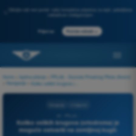
Otkrijte naš novi portal: vaša kompletna priprema za ispit, poboljšana
✨
veštačkom inteligencijom
→
Prijavi se
Počnite odmah
Home
>
Ispitna pitanja
>
PPL(A) - Dozvola Privatnog Pilota (Avioni)
>
Navigacija
>
Koliko velikih krugova (ortodroma) je moguće ostvariti na zemljinoj kugli:
Navigacija
4 Odgovori
40 - PPL(A) -
Koliko velikih krugova (ortodroma) je
moguće ostvariti na zemljinoj kugli: