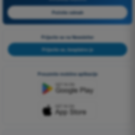
Počnite odmah
Prijavite se na Newsletter
Prijavite se, besplatno je
Preuzmite mobilne aplikacije