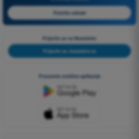
Počnite odmah
Prijavite se na Newsletter
Prijavite se, besplatno je
Preuzmite mobilne aplikacije