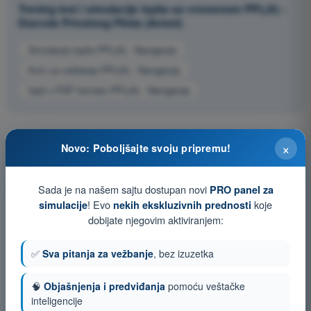
Trening test i simulacije ispita sa vremenom PPL(A) -
Dozvola Privatnog Pilota (Avioni)
Simulacija ispita PPL(A) - Navigacija
Kviz za vežbanje PPL(A) - Navigacija
Ispit u PDF formatu PPL(A) - Navigacija
×
Novo: Poboljšajte svoju pripremu!
Sada je na našem sajtu dostupan novi
PRO panel za
! Evo
koje
simulacije
nekih ekskluzivnih prednosti
dobijate njegovim aktiviranjem:
✅
Sva pitanja za vežbanje
, bez izuzetka
🧠
Objašnjenja i predviđanja
pomoću veštačke
inteligencije