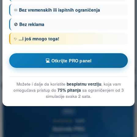
♾️
Bez vremenskih ili ispitnih ograničenja
🚫
Bez reklama
✨
...i još mnogo toga!
💻 Otkrijte PRO panel
Navigacija
Vežbanje!
Možete i dalje da koristite
besplatnu verziju
, koja vam
Objašnjenje pitanja
🔒
PRO
omogućava pristup do
75% pitanja
sa ograničenjem od 3
simulacije svaka 2 sata.
PRO
★★★★★
4,6/5
Quizvds PRO
Sva pitanja uključena