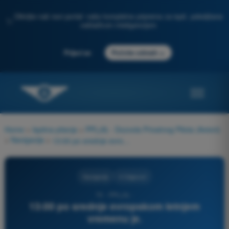
Otkrijte naš novi portal: vaša kompletna priprema za ispit, poboljšana
✨
veštačkom inteligencijom
→
Prijavi se
Počnite odmah
Home
>
Ispitna pitanja
>
PPL(A) - Dozvola Privatnog Pilota (Avioni)
>
Navigacija
>
13:00 po srednje evropskom letnjem vremenu je.
Navigacija
4 Odgovori
70 - PPL(A) -
13:00 po srednje evropskom letnjem
vremenu je.