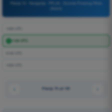
Pitanje 70 - Navigacija - PPL(A) - Dozvola Privatnog Pilota
(Avioni)
1400 UTC.
1100 UTC.
0100 UTC.
1200 UTC.
Pitanje 70 od 145