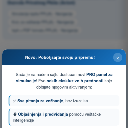
Dozvola Privatnog Pilota (Avioni)
Simulacija ispita PPL(A) - Navigacija
Kviz za vežbanje PPL(A) - Navigacija
Ispit u PDF formatu PPL(A) - Navigacija
×
Novo: Poboljšajte svoju pripremu!
Sada je na našem sajtu dostupan novi
PRO panel za
! Evo
koje
simulacije
nekih ekskluzivnih prednosti
dobijate njegovim aktiviranjem:
✅
Sva pitanja za vežbanje
, bez izuzetka
🧠
Objašnjenja i predviđanja
pomoću veštačke
inteligencije