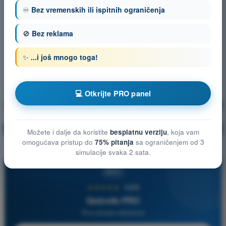
♾️
Bez vremenskih ili ispitnih ograničenja
🚫
Bez reklama
✨
...i još mnogo toga!
💻 Otkrijte PRO panel
Navigacija
Vežbanje!
Objašnjenje pitanja
🔒
PRO
Možete i dalje da koristite
besplatnu verziju
, koja vam
omogućava pristup do
75% pitanja
sa ograničenjem od 3
simulacije svaka 2 sata.
PRO
★★★★★
4,6/5
Quizvds PRO
Sva pitanja uključena