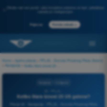
Otkrijte naš novi portal: vaša kompletna priprema za ispit, poboljšana
✨
veštačkom inteligencijom
→
Prijavi se
Počnite odmah
Home
>
Ispitna pitanja
>
PPL(A) - Dozvola Privatnog Pilota (Avioni)
>
Navigacija
>
Koliko litara iznosi 25 US galona?
Navigacija
4 Odgovori
82 - PPL(A) -
Koliko litara iznosi 25 US galona?
Pitanje 82 - Navigacija - PPL(A) - Dozvola Privatnog Pilota