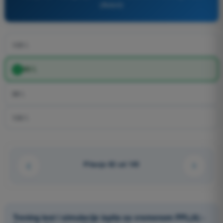
(Avioni)
105 l.
95 l.
98 l.
100 l.
Pitanje 82 od 145
Trening test i simulacije ispita sa vremenom PPL(A) -