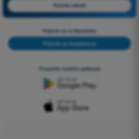
Počnite odmah
Prijavite se na Newsletter
Prijavite se, besplatno je
Preuzmite mobilne aplikacije