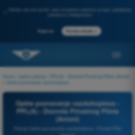
Otkrijte naš novi portal: vaša kompletna priprema za ispit, poboljšana
✨
veštačkom inteligencijom
→
Prijavi se
Počnite odmah
Home
>
Ispitna pitanja
>
PPL(A) - Dozvola Privatnog Pilota (Avioni)
>
Opšte poznavanje vazduhoplova
Opšte poznavanje vazduhoplova -
PPL(A) - Dozvola Privatnog Pilota
(Avioni)
Pitanja Opšte poznavanje vazduhoplova - Privatni Pilot
(Avioni)