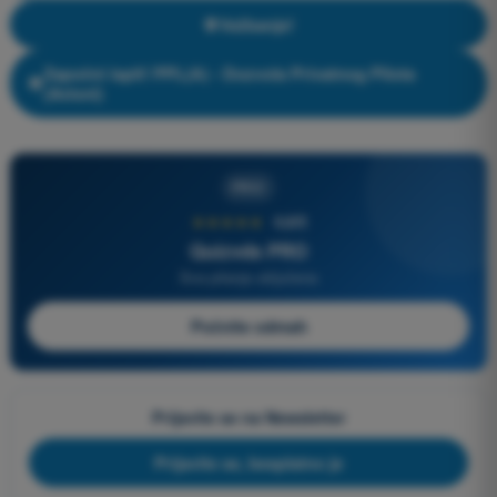
Vežbanje!
Započni ispit! PPL(A) - Dozvola Privatnog Pilota
(Avioni)
PRO
★★★★★
4,6/5
Quizvds PRO
Sva pitanja uključena
Počnite odmah
Prijavite se na Newsletter
Prijavite se, besplatno je