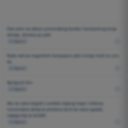
Dok avion sa elisom promenljivog koraka i konstantnog broja
obrtaja, ubrzava po pisti:
4
Odgovori
Kada radi sa magnetnim kompasom pilot moraju imati na umu
da.
4
Odgovori
Spregnuti žiro:
4
Odgovori
Ako se vatra dogodi u predelu stajnog trapa i točkova,
momentalna akcija je potrebna da bi se vatra ugasila,
najsigurnije je koristiti:
4
Odgovori