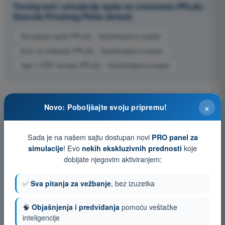
Trening test i simulacije ispita sa vremenom PPL(A) -
Dozvola Privatnog Pilota (Avioni)
Simulacija ispita PPL(A) - Vazduhoplovni propisi
Kviz za vežbanje PPL(A) - Vazduhoplovni propisi
Ispit u PDF formatu PPL(A) - Vazduhoplovni propisi
×
Novo: Poboljšajte svoju pripremu!
Sada je na našem sajtu dostupan novi
PRO panel za
! Evo
koje
simulacije
nekih ekskluzivnih prednosti
dobijate njegovim aktiviranjem:
✅
Sva pitanja za vežbanje
, bez izuzetka
🧠
Objašnjenja i predviđanja
pomoću veštačke
inteligencije