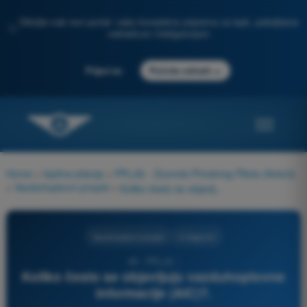
Otkrijte naš novi portal: vaša kompletna priprema za ispit, poboljšana
✨
veštačkom inteligencijom
→
Prijavi se
Počnite odmah
Home
>
Ispitna pitanja
>
PPL(A) - Dozvola Privatnog Pilota (Avioni)
>
Vazduhoplovni propisi
>
Koliko često se objavljuju vazduhoplovne informacije (AIC)?.
Vazduhoplovni propisi
4 Odgovori
49 - PPL(A) -
Koliko često se objavljuju vazduhoplovne
informacije (AIC)?.