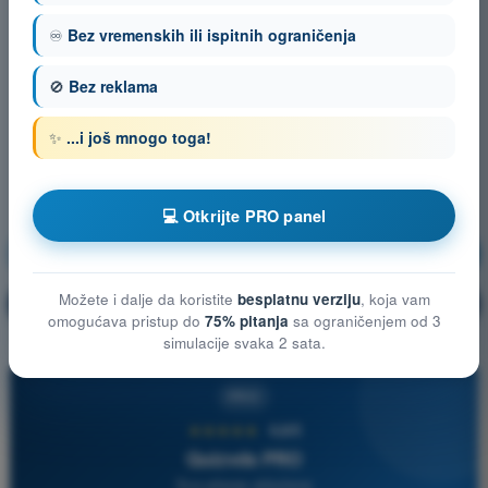
♾️
Bez vremenskih ili ispitnih ograničenja
🚫
Bez reklama
✨
...i još mnogo toga!
💻 Otkrijte PRO panel
Vazduhoplovni propisi
Vežbanje!
Možete i dalje da koristite
besplatnu verziju
, koja vam
Objašnjenje pitanja
🔒
PRO
omogućava pristup do
75% pitanja
sa ograničenjem od 3
simulacije svaka 2 sata.
PRO
★★★★★
4,6/5
Quizvds PRO
Sva pitanja uključena