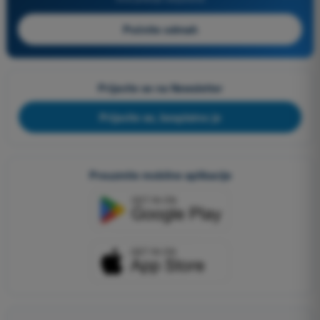
Počnite odmah
Prijavite se na Newsletter
Prijavite se, besplatno je
Preuzmite mobilne aplikacije