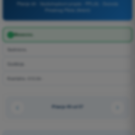
Pitanje 49 - Vazduhoplovni propisi - PPL(A) - Dozvola
Privatnog Pilota (Avioni)
Mesecno.
Sedmicno.
Godišnje.
Kvartalno. 010.04 -
Pitanje 49 od 57