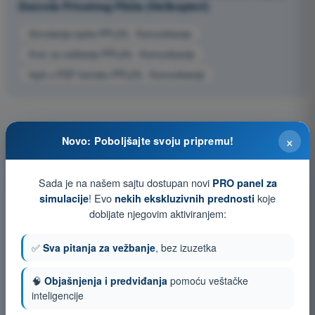
Dozvola Privatnog Pilota (Helikopteri)
Simulacija ispita PPL(H) - Komunikacije
Kviz za vežbanje PPL(H) - Komunikacije
Ispit u PDF formatu PPL(H) - Komunikacije
×
Novo: Poboljšajte svoju pripremu!
Sada je na našem sajtu dostupan novi
PRO panel za
! Evo
koje
simulacije
nekih ekskluzivnih prednosti
dobijate njegovim aktiviranjem:
✅
Sva pitanja za vežbanje
, bez izuzetka
🧠
Objašnjenja i predviđanja
pomoću veštačke
inteligencije