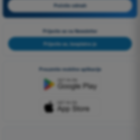
Počnite odmah
Prijavite se na Newsletter
Prijavite se, besplatno je
Preuzmite mobilne aplikacije