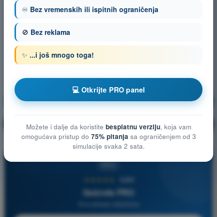
♾️
Bez vremenskih ili ispitnih ograničenja
🚫
Bez reklama
✨
...i još mnogo toga!
💻 Otkrijte PRO panel
Komunikacije
Vežbanje!
Objašnjenje pitanja
🔒
PRO
Možete i dalje da koristite
besplatnu verziju
, koja vam
omogućava pristup do
75% pitanja
sa ograničenjem od 3
simulacije svaka 2 sata.
PRO
★★★★★
4,6/5
Quizvds PRO
Sva pitanja uključena