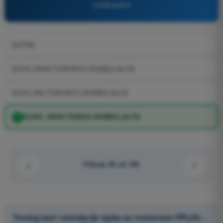
(Helikopteri)
EXTRA
ECHO,XRAY,TORONTO,ROMEO,ALFA
ECHO,IKS,TORONTO,ROMEO,ALFA
ECHO, XRAY,TANGO,ROMEO,ALFA
Pitanje 50 od 150
Trening test i simulacije ispita sa vremenom PPL(H) -