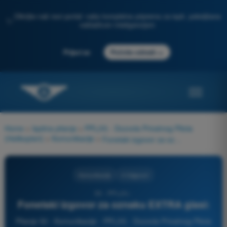
Otkrijte naš novi portal: vaša kompletna priprema za ispit, poboljšana
✨
veštačkom inteligencijom
→
Prijavi se
Počnite odmah
Home
>
Ispitna pitanja
>
PPL(H) - Dozvola Privatnog Pilota
(Helikopteri)
>
Komunikacije
>
Fonetski izgovor za oznaku EXTRA glasi:
Komunikacije
4 Odgovori
50 - PPL(H) -
Fonetski izgovor za oznaku EXTRA glasi:
Pitanje 50 - Komunikacije - PPL(H) - Dozvola Privatnog Pilota