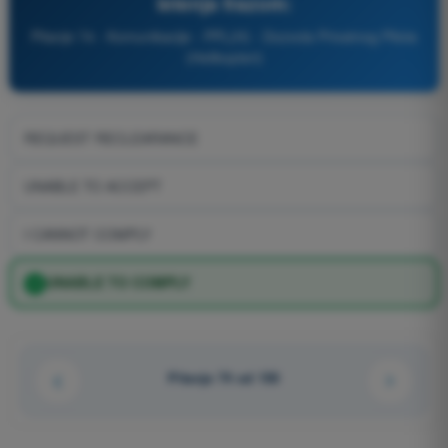
letenja frazom:
Pitanje 74 - Komunikacije - PPL(H) - Dozvola Privatnog Pilota
(Helikopteri)
REQUEST RECLEARANCE
UNABLE TO ACCEPT
I CANNOT COMPLY
UNABLE TO COMPLY
Pitanje 74 od 150