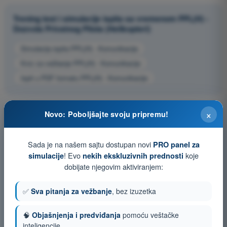
Trening test i simulacije ispita sa vremenom PPL(H) -
Dozvola Privatnog Pilota (Helikopteri)
Simulacija ispita PPL(H) - Komunikacije
Kviz za vežbanje PPL(H) - Komunikacije
Ispit u PDF formatu PPL(H) - Komunikacije
×
Novo: Poboljšajte svoju pripremu!
Sada je na našem sajtu dostupan novi
PRO panel za
! Evo
koje
simulacije
nekih ekskluzivnih prednosti
dobijate njegovim aktiviranjem:
✅
Sva pitanja za vežbanje
, bez izuzetka
🧠
Objašnjenja i predviđanja
pomoću veštačke
inteligencije