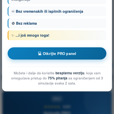
♾️
Bez vremenskih ili ispitnih ograničenja
🚫
Bez reklama
✨
...i još mnogo toga!
💻 Otkrijte PRO panel
Komunikacije
Vežbanje!
Možete i dalje da koristite
besplatnu verziju
, koja vam
Objašnjenje pitanja
🔒
PRO
omogućava pristup do
75% pitanja
sa ograničenjem od 3
simulacije svaka 2 sata.
PRO
★★★★★
4,6/5
Quizvds PRO