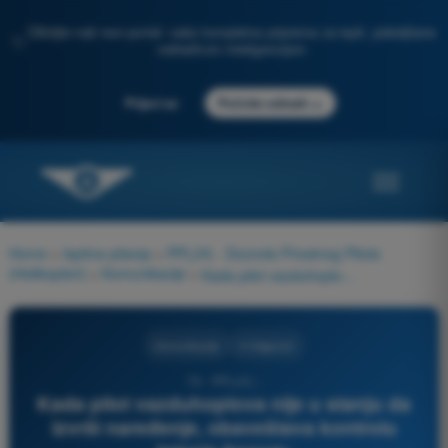
Otkrijte naš novi portal: vaša kompletna priprema za ispit, poboljšana
✨
veštačkom inteligencijom
→
Prijavi se
Počnite odmah
Home
>
Ispitna pitanja
>
PPL(H) - Dozvola Privatnog Pilota
(Helikopteri)
>
Komunikacije
>
Kada pilot vazduhoplova nije u stanju da izvrši naređenje, obaveštava kontrolu letenja frazom:
Komunikacije
4 Odgovori
74 - PPL(H) -
Kada pilot vazduhoplova nije u stanju da
izvrši naređenje, obaveštava kontrolu