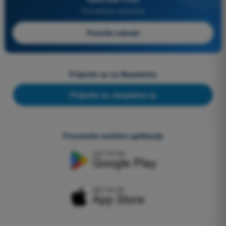
Sva pitanja uključena
Počnite odmah
Prijavite se na Newsletter
Prijavite se, besplatno je
Preuzmite mobilne aplikacije