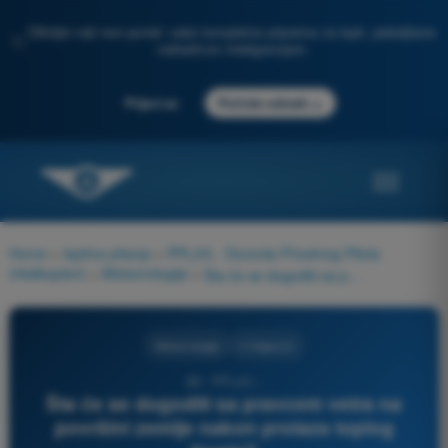
Otkrijte naš novi portal: vaša kompletna priprema za ispit, poboljšana
✨
veštačkom inteligencijom
→
Prijavi se
Počnite odmah
Home
>
Ispitna pitanja
>
PPL(H) - Dozvola Privatnog Pilota
(Helikopteri)
>
Meteorologija
>
Šta će se dogoditi sa pravcem vetra na površini zemlje nakon prolaza toplog fronta?
Meteorologija
4 Odgovori
89 - PPL(H) -
Šta će se dogoditi sa pravcem vetra na
površini zemlje nakon prolaza toplog