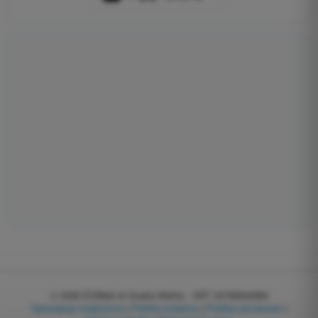
© 2026
EGWeb di Guatta Mattia - VAT: 04768540983
Upravljanje kolačićima
|
Politika kolačića
|
Politika privatnosti
|