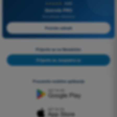
★★★★★
4,6/5
Quizvds PRO
Sva pitanja uključena
Počnite odmah
Prijavite se na Newsletter
Prijavite se, besplatno je
Preuzmite mobilne aplikacije