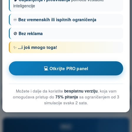
inteligencije
♾️
Bez vremenskih ili ispitnih ograničenja
🚫
Bez reklama
✨
...i još mnogo toga!
💻 Otkrijte PRO panel
Meteorologija
Vežbanje!
Možete i dalje da koristite
besplatnu verziju
, koja vam
omogućava pristup do
75% pitanja
sa ograničenjem od 3
Objašnjenje pitanja
🔒
PRO
simulacije svaka 2 sata.
PRO