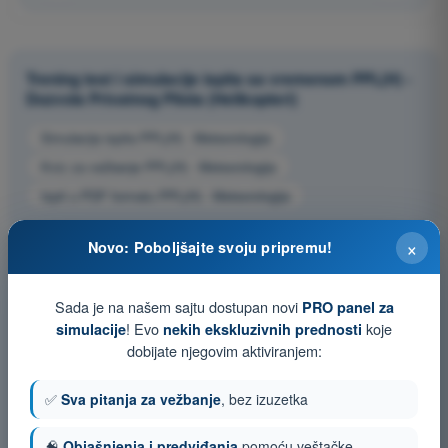
Trening test i simulacije ispita sa vremenom PPL(H) -
Dozvola Privatnog Pilota (Helikopteri)
Simulacija ispita PPL(H) - Meteorologija
Kviz za vežbanje PPL(H) - Meteorologija
Ispit u PDF formatu PPL(H) - Meteorologija
×
Novo: Poboljšajte svoju pripremu!
Sada je na našem sajtu dostupan novi
PRO panel za
! Evo
koje
simulacije
nekih ekskluzivnih prednosti
dobijate njegovim aktiviranjem:
✅
Sva pitanja za vežbanje
, bez izuzetka
🧠
Objašnjenja i predviđanja
pomoću veštačke