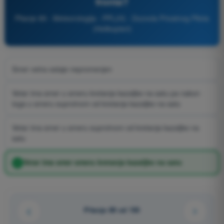
fronta?
Pitanje 89 - Meteorologija - PPL(H) - Dozvola Privatnog Pilota
(Helikopteri)
Smer vetra ostaje nepromenjen
Vetar ima smer u smeru kretanja kazaljke na satu pa nakon
toga u smeru suprotnom od kretanja kazaljke na satu
Vetar ima smer u smeru suprotnom od kretanja kazaljke na
satu
Vetar ima smer smeru kretanja kazaljke na satu
Pitanje 89 od 150