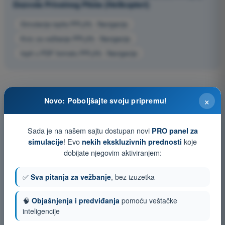
Dozvola Privatnog Pilota (Helikopteri)
Simulacija ispita PPL(H) - Navigacija
Kviz za vežbanje PPL(H) - Navigacija
Ispit u PDF formatu PPL(H) - Navigacija
×
Novo: Poboljšajte svoju pripremu!
Sada je na našem sajtu dostupan novi
PRO panel za
! Evo
koje
simulacije
nekih ekskluzivnih prednosti
dobijate njegovim aktiviranjem:
✅
Sva pitanja za vežbanje
, bez izuzetka
🧠
Objašnjenja i predviđanja
pomoću veštačke
inteligencije