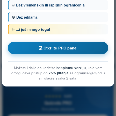
♾️
Bez vremenskih ili ispitnih ograničenja
🚫
Bez reklama
✨
...i još mnogo toga!
💻 Otkrijte PRO panel
Navigacija
Vežbanje!
Objašnjenje pitanja
🔒
PRO
Možete i dalje da koristite
besplatnu verziju
, koja vam
omogućava pristup do
75% pitanja
sa ograničenjem od 3
simulacije svaka 2 sata.
PRO
★★★★★
4,6/5
Quizvds PRO
Sva pitanja uključena