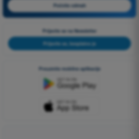
Počnite odmah
Prijavite se na Newsletter
Prijavite se, besplatno je
Preuzmite mobilne aplikacije