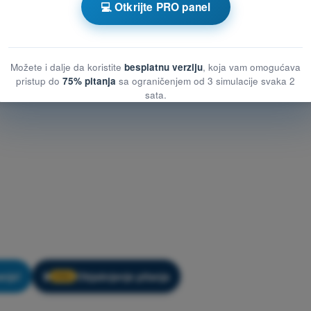
💻 Otkrijte PRO panel
Možete i dalje da koristite
besplatnu verziju
, koja vam omogućava
pristup do
75% pitanja
sa ograničenjem od 3 simulacije svaka 2
sata.
nje!
Objašnjenje pitanja
🔒
PRO