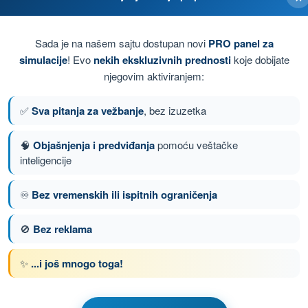
Sada je na našem sajtu dostupan novi
PRO panel za
simulacije
! Evo
nekih ekskluzivnih prednosti
koje dobijate
njegovim aktiviranjem:
✅
Sva pitanja za vežbanje
, bez izuzetka
🧠
Objašnjenja i predviđanja
pomoću veštačke
inteligencije
♾️
Bez vremenskih ili ispitnih ograničenja
nje 122 od 150
Sledeće pitanje
🚫
Bez reklama
✨
...i još mnogo toga!
om SPL - Dozvola Pilota Jedrilice
anje SPL - Komunikacije