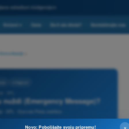
ljšana veštačkom inteligencijom
Kvizovi
Cene
Da li ste škola?
Kontaktirajte nas
▾
Komunikacije
>
cije
4 Odgovori
22 - SPL -
 u nuždi (Emergency Message)?
e - SPL - Dozvola Pilota Jedrilice
×
Novo: Poboljšajte svoju pripremu!