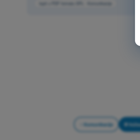
Ispit u PDF formatu SPL - Komunikacije
Komunikacije
Vežba