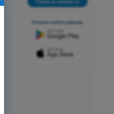
Prijavite se, besplatno je
Preuzmite mobilne aplikacije