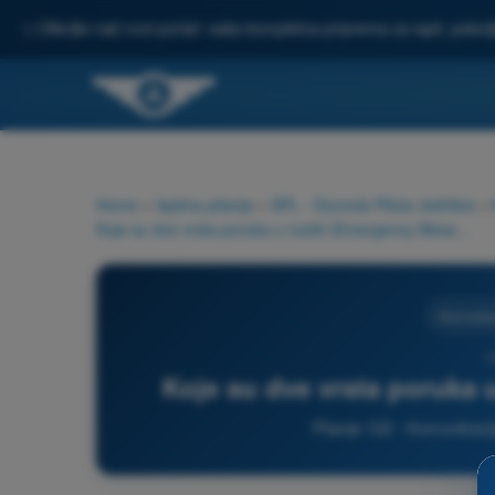
✨
Otkrijte naš novi portal: vaša kompletna priprema za ispit, pobo
Home
>
Ispitna pitanja
>
SPL - Dozvola Pilota Jedrilice
>
Koje su dve vrsta poruka u nuždi (Emergency Message)?
Komunika
1
Koje su dve vrsta poruka
Pitanje 122 - Komunikacij