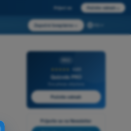
Prijavi se
Počnite odmah
→
Započni besplatno
→
RS
PRO
★★★★★
4,6/5
Quizvds PRO
Sva pitanja uključena
Počnite odmah
Prijavite se na Newsletter