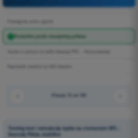
Prestignite avion ispred
Produžite posle neuspelog prilaza
Vozite iz aviona na tački čekanja PPL – Komunikacije
Napravite zaokret za 360 stepeni
Pitanje 15 od 150
Trening test i simulacije ispita sa vremenom SPL -
Dozvola Pilota Jedrilice