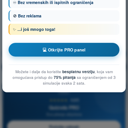
♾️
Bez vremenskih ili ispitnih ograničenja
🚫
Bez reklama
✨
...i još mnogo toga!
💻 Otkrijte PRO panel
Komunikacije
Vežbanje!
Objašnjenje pitanja
🔒
PRO
Možete i dalje da koristite
besplatnu verziju
, koja vam
omogućava pristup do
75% pitanja
sa ograničenjem od 3
simulacije svaka 2 sata.
PRO
★★★★★
4,6/5
Quizvds PRO
Sva pitanja uključena
Počnite odmah