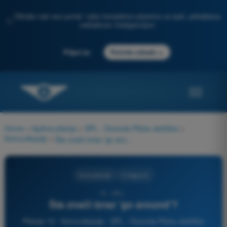
Otkrijte naš novi portal: vaša kompletna priprema za ispit, poboljšana
✨
veštačkom inteligencijom
→
Prijavi se
Počnite odmah
Home
>
Ispitna pitanja
>
SPL - Dozvola Pilota Jedrilice
>
Komunikacije
>
Šta znači izraz 'go around'?
Komunikacije
4 Odgovori
15 - SPL -
Šta znači izraz 'go around'?
Pitanje 15 - Komunikacije - SPL - Dozvola Pilota Jedrilice