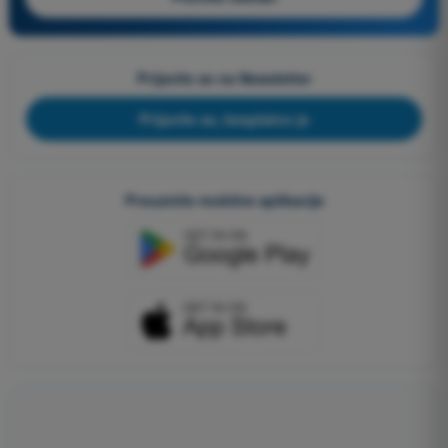
Prijavite se na Newsletter
Prijavite se, besplatno je
Preuzmite mobilne aplikacije