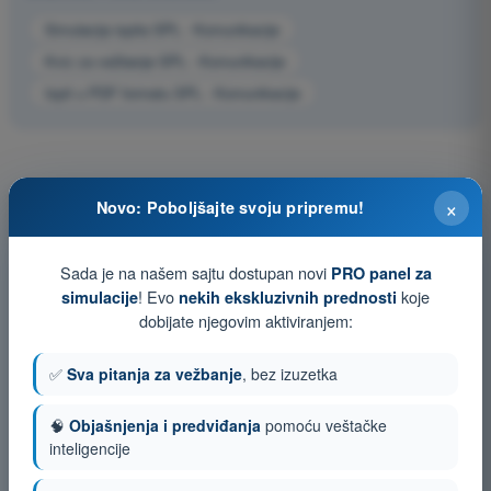
Simulacija ispita SPL - Komunikacije
Kviz za vežbanje SPL - Komunikacije
Ispit u PDF formatu SPL - Komunikacije
×
Novo: Poboljšajte svoju pripremu!
Sada je na našem sajtu dostupan novi
PRO panel za
! Evo
koje
simulacije
nekih ekskluzivnih prednosti
dobijate njegovim aktiviranjem:
✅
Sva pitanja za vežbanje
, bez izuzetka
🧠
Objašnjenja i predviđanja
pomoću veštačke
inteligencije