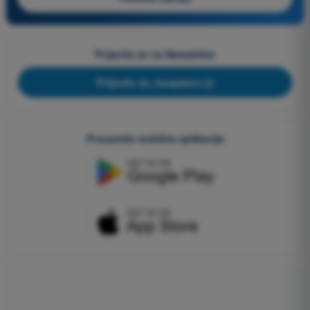
Prijavite se na Newsletter
Prijavite se, besplatno je
Preuzmite mobilne aplikacije