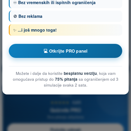
♾️
Bez vremenskih ili ispitnih ograničenja
🚫
Bez reklama
✨
...i još mnogo toga!
💻 Otkrijte PRO panel
Komunikacije
Vežbanje!
Objašnjenje pitanja
🔒
PRO
Možete i dalje da koristite
besplatnu verziju
, koja vam
omogućava pristup do
75% pitanja
sa ograničenjem od 3
simulacije svaka 2 sata.
PRO
★★★★★
4,6/5
Quizvds PRO
Sva pitanja uključena
Počnite odmah