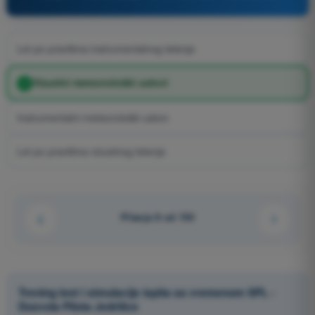
Let po pravilima instrumentalnog letenja
Vizuelni meteorološki uslovi
Instrumentalni meteorološki uslovi
Let po pravilima vizuelnog letenja
Pitanje 8 od 150
Trening test i simulacije ispita sa vremenom SPL -
Dozvola Pilota Jedrilice