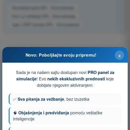
Simulacija ispita SPL - Komunikacije
Kviz za vežbanje SPL - Komunikacije
Ispit u PDF formatu SPL - Komunikacije
×
Novo: Poboljšajte svoju pripremu!
Sada je na našem sajtu dostupan novi
PRO panel za
! Evo
koje
simulacije
nekih ekskluzivnih prednosti
dobijate njegovim aktiviranjem:
✅
Sva pitanja za vežbanje
, bez izuzetka
🧠
Objašnjenja i predviđanja
pomoću veštačke
inteligencije