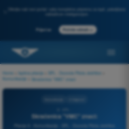
Otkrijte naš novi portal: vaša kompletna priprema za ispit, poboljšana
✨
veštačkom inteligencijom
→
Prijavi se
Počnite odmah
Home
>
Ispitna pitanja
>
SPL - Dozvola Pilota Jedrilice
>
Komunikacije
>
Skraćenica "VMC" znaci:
Komunikacije
4 Odgovori
8 - SPL -
Skraćenica "VMC" znaci:
Pitanje 8 - Komunikacije - SPL - Dozvola Pilota Jedrilice