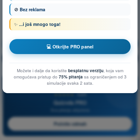
🚫
Bez reklama
✨
...i još mnogo toga!
Meteorologija
Vežbanje!
💻 Otkrijte PRO panel
Objašnjenje pitanja
🔒
PRO
Možete i dalje da koristite
besplatnu verziju
, koja vam
omogućava pristup do
75% pitanja
sa ograničenjem od 3
simulacije svaka 2 sata.
PRO
★★★★★
4,6/5
Quizvds PRO
Sva pitanja uključena
Počnite odmah