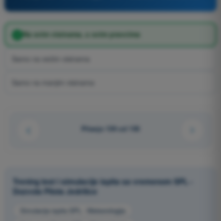
Na svim visinama, u svim pravcima
Samo na većim visinama
Samo na manjim visinama
Pitanje 139 od 150
Trening test i simulacije ispita sa vremenom SPL -
Dozvola Pilota Jedrilice
Simulacija ispita SPL - Meteorologija