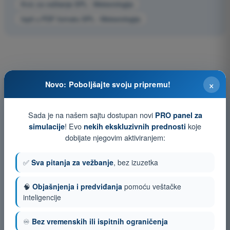
Kviz za vežbanje SPL - Meteorologija
Ispit u PDF formatu SPL - Meteorologija
×
Novo: Poboljšajte svoju pripremu!
Sada je na našem sajtu dostupan novi
PRO panel za
! Evo
koje
simulacije
nekih ekskluzivnih prednosti
dobijate njegovim aktiviranjem:
✅
Sva pitanja za vežbanje
, bez izuzetka
🧠
Objašnjenja i predviđanja
pomoću veštačke
inteligencije
♾️
Bez vremenskih ili ispitnih ograničenja