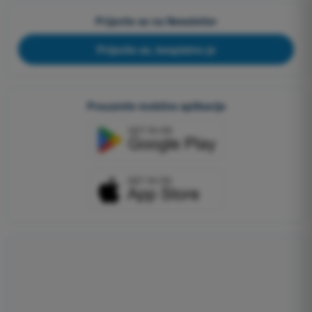
Prijavite se na Newsletter
Prijavite se, besplatno je
Preuzmite mobilne aplikacije