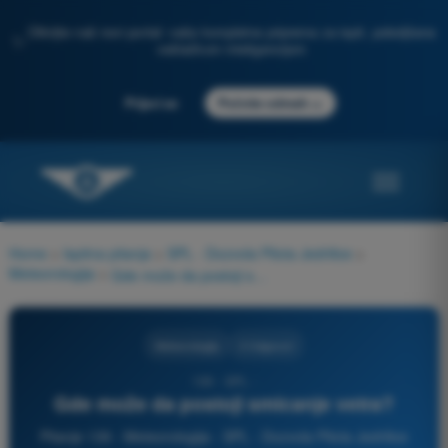
Otkrijte naš novi portal: vaša kompletna priprema za ispit, poboljšana
✨
veštačkom inteligencijom
→
Prijavi se
Počnite odmah
Home
>
Ispitna pitanja
>
SPL - Dozvola Pilota Jedrilice
>
Meteorologija
>
Gde može da postoji smicanje vetra?
Meteorologija
3 Odgovori
139 - SPL -
Gde može da postoji smicanje vetra?
Pitanje 139 - Meteorologija - SPL - Dozvola Pilota Jedrilice