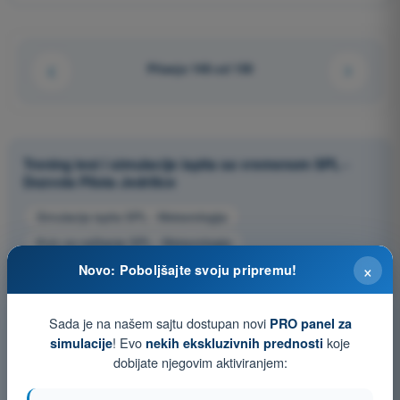
Pitanje 148 od 150
Trening test i simulacije ispita sa vremenom SPL -
Dozvola Pilota Jedrilice
Simulacija ispita SPL - Meteorologija
Kviz za vežbanje SPL - Meteorologija
×
Ispit u PDF formatu SPL - Meteorologija
Novo: Poboljšajte svoju pripremu!
Sada je na našem sajtu dostupan novi
PRO panel za
! Evo
koje
simulacije
nekih ekskluzivnih prednosti
dobijate njegovim aktiviranjem: