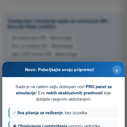
Trening test i simulacije ispita sa vremenom SPL -
Dozvola Pilota Jedrilice
Simulacija ispita SPL - Meteorologija
Kviz za vežbanje SPL - Meteorologija
Ispit u PDF formatu SPL - Meteorologija
×
Novo: Poboljšajte svoju pripremu!
Sada je na našem sajtu dostupan novi
PRO panel za
! Evo
koje
simulacije
nekih ekskluzivnih prednosti
dobijate njegovim aktiviranjem:
✅
Sva pitanja za vežbanje
, bez izuzetka
🧠
Objašnjenja i predviđanja
pomoću veštačke