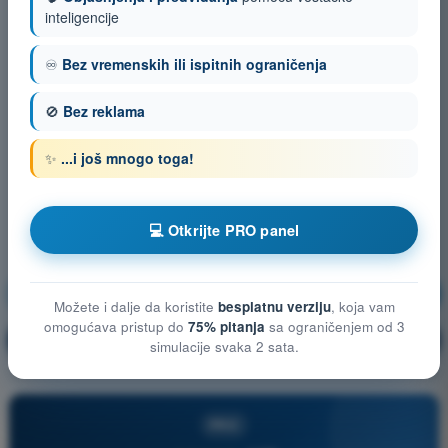
inteligencije
♾️
Bez vremenskih ili ispitnih ograničenja
🚫
Bez reklama
✨
...i još mnogo toga!
💻 Otkrijte PRO panel
Meteorologija
Vežbanje!
Možete i dalje da koristite
besplatnu verziju
, koja vam
omogućava pristup do
75% pitanja
sa ograničenjem od 3
Objašnjenje pitanja
🔒
PRO
simulacije svaka 2 sata.
PRO