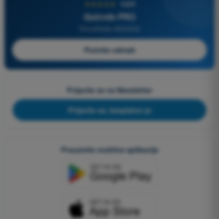
★★★★★
4,6/5
Quizvds PRO
Sva pitanja uključena
Počnite odmah
Prijavite se na Newsletter
Prijavite se, besplatno je
Preuzmite mobilne aplikacije