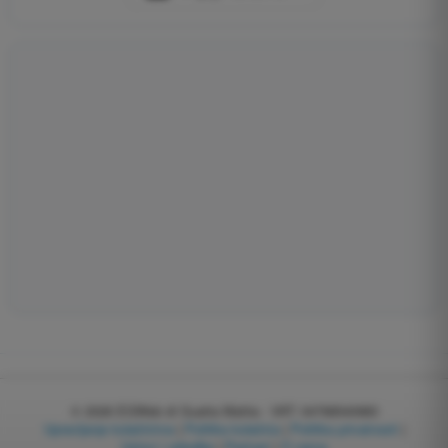
© 2026
EGWeb di Guatta Mattia - VAT: 04768540983
Upravljanje kolačićima
|
Politika kolačića
|
Politika privatnosti
|
Uslovi i odredbe
|
Partneri
|
O nama