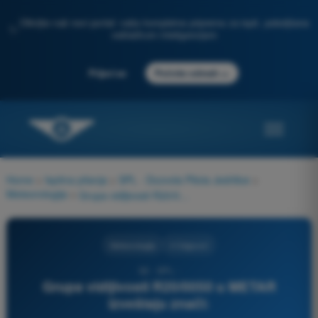
Otkrijte naš novi portal: vaša kompletna priprema za ispit, poboljšana
✨
veštačkom inteligencijom
→
Prijavi se
Počnite odmah
Home
>
Ispitna pitanja
>
SPL - Dozvola Pilota Jedrilice
>
Meteorologija
>
Grupa vidljivosti R20/0050 u METAR izveštaju znači:
Meteorologija
4 Odgovori
92 - SPL -
Grupa vidljivosti R20/0050 u METAR
izveštaju znači: