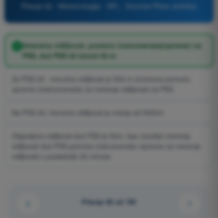
Pitanje 92 - Meteorologija - SPL - Dozvola Pilota Jedrilice
Izmerena vidljivost, pomoću instrumenata(opreme) na
PSS, duž PSS 20 iznosi 50 m
Za PSS 20 , trenutna vidljivost je 500 m izmerena pomoću
opreme (instrumenata) za merenje vidljivosti na PSS
Na PSS 20, trenutna vidljivost je manja od 5000m
Objavljena vidljivost duž PSS je 50m, kao rezultat merenja
vidljivosti duž PSS pomoću instrumenata /opreme za merenje
vidljivosti u poslednjih 20 minuta
Pitanje 92 od 150