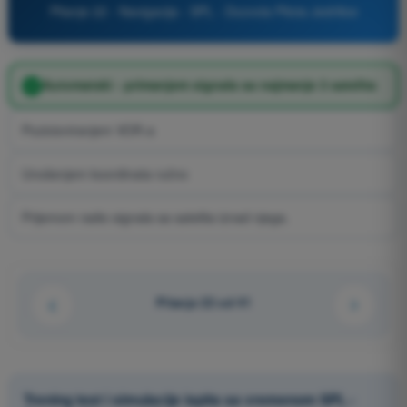
Pitanje 22 - Navigacija - SPL - Dozvola Pilota Jedrilice
Automatski - primanjem signala sa najmanje 3 satelita
Pozicioniranjem VOR-a
Unošenjem koordinata ručno
Prijemom radio signala sa satelita iznad njega.
Pitanje 22 od 41
Trening test i simulacije ispita sa vremenom SPL -