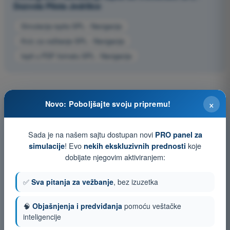
Dozvola Pilota Jedrilice
Simulacija ispita SPL - Navigacija
Kviz za vežbanje SPL - Navigacija
Ispit u PDF formatu SPL - Navigacija
×
Novo: Poboljšajte svoju pripremu!
Sada je na našem sajtu dostupan novi
PRO panel za
! Evo
koje
simulacije
nekih ekskluzivnih prednosti
dobijate njegovim aktiviranjem:
✅
Sva pitanja za vežbanje
, bez izuzetka
🧠
Objašnjenja i predviđanja
pomoću veštačke
inteligencije