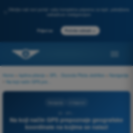
Otkrijte naš novi portal: vaša kompletna priprema za ispit, poboljšana
✨
veštačkom inteligencijom
→
Prijavi se
Počnite odmah
Home
>
Ispitna pitanja
>
SPL - Dozvola Pilota Jedrilice
>
Navigacija
>
Na koji način GPS prepoznaje geografske koordinate na kojima se nalazi
Navigacija
4 Odgovori
22 - SPL -
Na koji način GPS prepoznaje geografske
koordinate na kojima se nalazi