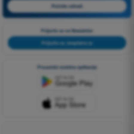
Počnite odmah
Prijavite se na Newsletter
Prijavite se, besplatno je
Preuzmite mobilne aplikacije