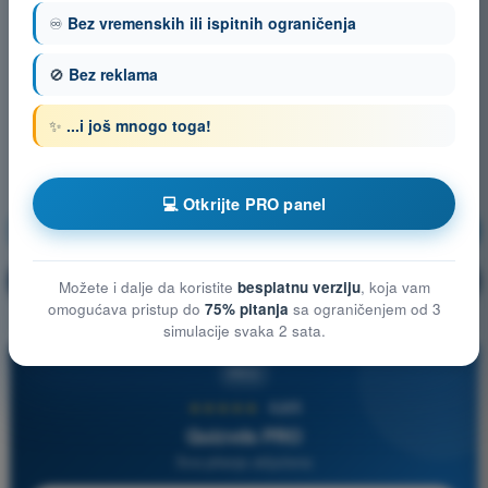
♾️
Bez vremenskih ili ispitnih ograničenja
🚫
Bez reklama
✨
...i još mnogo toga!
💻 Otkrijte PRO panel
Navigacija
Vežbanje!
Objašnjenje pitanja
🔒
PRO
Možete i dalje da koristite
besplatnu verziju
, koja vam
omogućava pristup do
75% pitanja
sa ograničenjem od 3
simulacije svaka 2 sata.
PRO
★★★★★
4,6/5
Quizvds PRO
Sva pitanja uključena