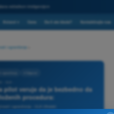
ljšana veštačkom inteligencijom
Kvizovi
Cene
Da li ste škola?
Kontaktirajte nas
▾
sti i ograničenja
>
 i ograničenja
4 Odgovori
3 - ULA -
 pilot veruje da je bezbedno da
iloženih procedura:
nosti i ograničenja - ULA Ultralaki