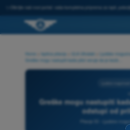
✨
Otkrijte naš novi portal: vaša kompletna priprema za ispit, pobo
Home
>
Ispitna pitanja
>
ULA Ultralaki
>
Ljudske mogućno
Greške mogu nastupiti kada pilot veruje da je bezbedno da odstupi od priloženih procedura:
Ljudske mogućnosti
5
Greške mogu nastupiti kada
odstupi od pr
Pitanje 53 - Ljudske moguć