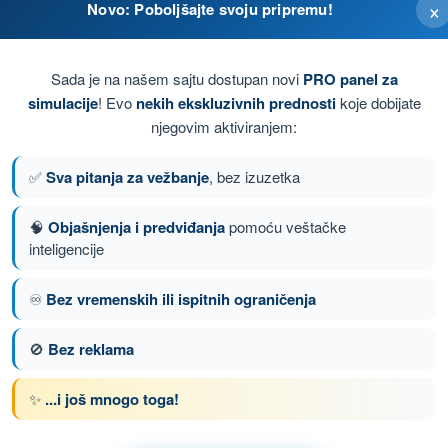
×
Novo: Poboljšajte svoju pripremu!
Sada je na našem sajtu dostupan novi
PRO panel za
simulacije
! Evo
nekih ekskluzivnih prednosti
koje dobijate
njegovim aktiviranjem:
✅
Sva pitanja za vežbanje
, bez izuzetka
🧠
Objašnjenja i predviđanja
pomoću veštačke
inteligencije
♾️
Bez vremenskih ili ispitnih ograničenja
anje 53 od 81
Sledeće pitanje
🚫
Bez reklama
✨
...i još mnogo toga!
om ULA Ultralaki