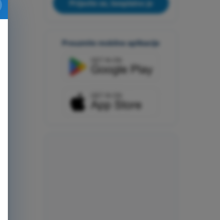
Prijavite se, besplatno je
Preuzmite mobilne aplikacije