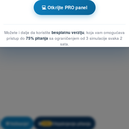
ja
Kviz za vežbanje ULA - Ljudske mogućnosti i ograničenja
💻 Otkrijte PRO panel
čenja
Možete i dalje da koristite
besplatnu verziju
, koja vam omogućava
pristup do
75% pitanja
sa ograničenjem od 3 simulacije svaka 2
sata.
Vežbanje!
Objašnjenje pitanja
🔒
PRO