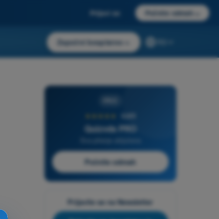
Prijavi se
Počnite odmah
→
Započni besplatno
→
RS
PRO
★★★★★
4,6/5
Quizvds PRO
Sva pitanja uključena
Počnite odmah
Prijavite se na Newsletter