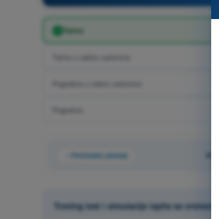
Tačno
Tačno u nekim uslovima
Pogrešno u nekim uslovima
Pogrešno
Prethodno pitanje
Pit
Trening test i simulacije ispita sa vremen