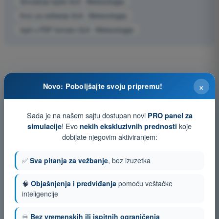
Simulacija ispita ULA - Meteorologija
Kviz za vežbanje ULA - Meteorologija
Ispit u PDF formatu ULA - Meteorologija
×
Novo: Poboljšajte svoju pripremu!
Sada je na našem sajtu dostupan novi
PRO panel za
! Evo
koje
simulacije
nekih ekskluzivnih prednosti
dobijate njegovim aktiviranjem:
✅
Sva pitanja za vežbanje
, bez izuzetka
🧠
Objašnjenja i predviđanja
pomoću veštačke
inteligencije
♾️
Bez vremenskih ili ispitnih ograničenja