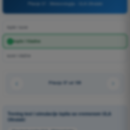
Pitanje 37 - Meteorologija - ULA Ultralaki
tople i suve
tople i hladne
suve i vlažne
Pitanje 37 od 109
Trening test i simulacije ispita sa vremenom ULA
Ultralaki