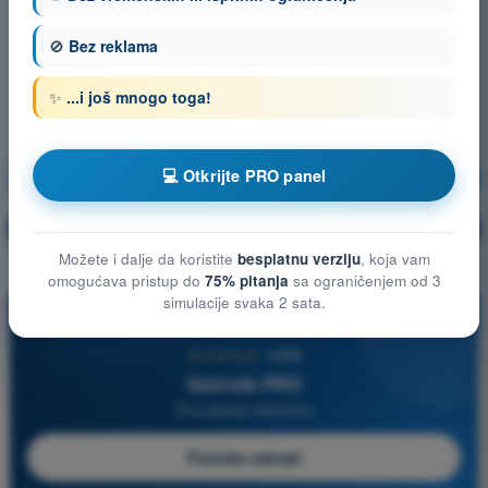
🚫
Bez reklama
✨
...i još mnogo toga!
💻 Otkrijte PRO panel
Meteorologija
Vežbanje!
Objašnjenje pitanja
🔒
PRO
Možete i dalje da koristite
besplatnu verziju
, koja vam
omogućava pristup do
75% pitanja
sa ograničenjem od 3
simulacije svaka 2 sata.
PRO
★★★★★
4,6/5
Quizvds PRO
Sva pitanja uključena
Počnite odmah