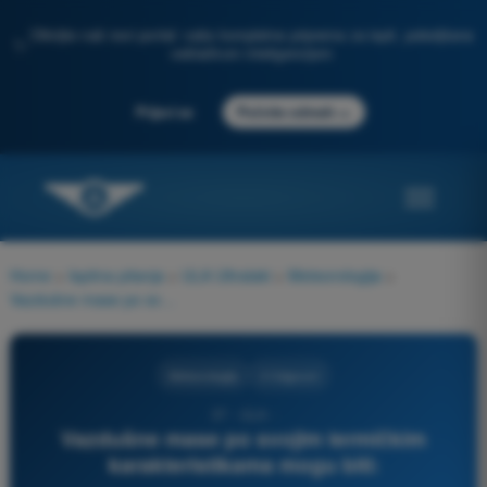
Otkrijte naš novi portal: vaša kompletna priprema za ispit, poboljšana
✨
veštačkom inteligencijom
→
Prijavi se
Počnite odmah
Home
>
Ispitna pitanja
>
ULA Ultralaki
>
Meteorologija
>
Vazdušne mase po svojim termičkim karakteristikama mogu biti:
Meteorologija
3 Odgovori
37 - ULA -
Vazdušne mase po svojim termičkim
karakteristikama mogu biti: