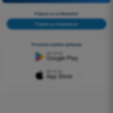
Prijavite se na Newsletter
Prijavite se, besplatno je
Preuzmite mobilne aplikacije