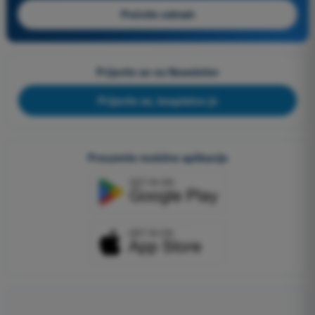
Počnite odmah
Prijavite se na Newsletter
Prijavite se, besplatno je
Preuzmite mobilne aplikacije