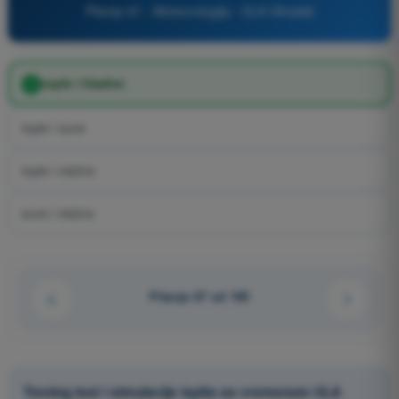
Pitanje 67 - Meteorologija - ULA Ultralaki
tople i hladne
tople i suve
tople i vlažne
suve i vlažne
Pitanje 67 od 109
Trening test i simulacije ispita sa vremenom ULA