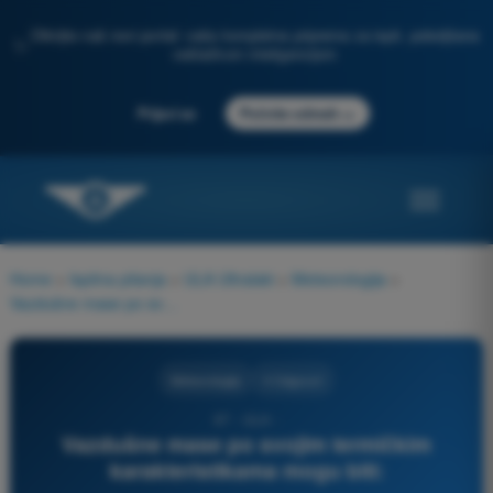
Otkrijte naš novi portal: vaša kompletna priprema za ispit, poboljšana
✨
veštačkom inteligencijom
→
Prijavi se
Počnite odmah
Home
>
Ispitna pitanja
>
ULA Ultralaki
>
Meteorologija
>
Vazdušne mase po svojim termičkim karakteristikama mogu biti:
Meteorologija
4 Odgovori
67 - ULA -
Vazdušne mase po svojim termičkim
karakteristikama mogu biti: