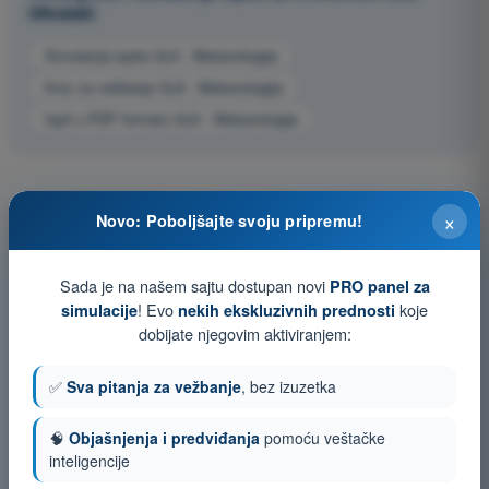
Ultralaki
Simulacija ispita ULA - Meteorologija
Kviz za vežbanje ULA - Meteorologija
Ispit u PDF formatu ULA - Meteorologija
×
Novo: Poboljšajte svoju pripremu!
Sada je na našem sajtu dostupan novi
PRO panel za
! Evo
koje
simulacije
nekih ekskluzivnih prednosti
dobijate njegovim aktiviranjem:
✅
Sva pitanja za vežbanje
, bez izuzetka
🧠
Objašnjenja i predviđanja
pomoću veštačke
inteligencije