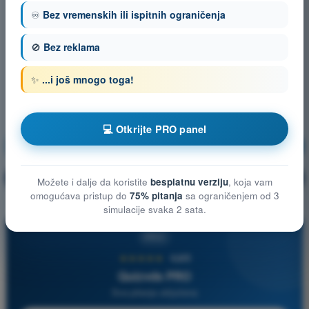
♾️
Bez vremenskih ili ispitnih ograničenja
🚫
Bez reklama
✨
...i još mnogo toga!
💻 Otkrijte PRO panel
Meteorologija
Vežbanje!
Objašnjenje pitanja
🔒
PRO
Možete i dalje da koristite
besplatnu verziju
, koja vam
omogućava pristup do
75% pitanja
sa ograničenjem od 3
simulacije svaka 2 sata.
PRO
★★★★★
4,6/5
Quizvds PRO
Sva pitanja uključena