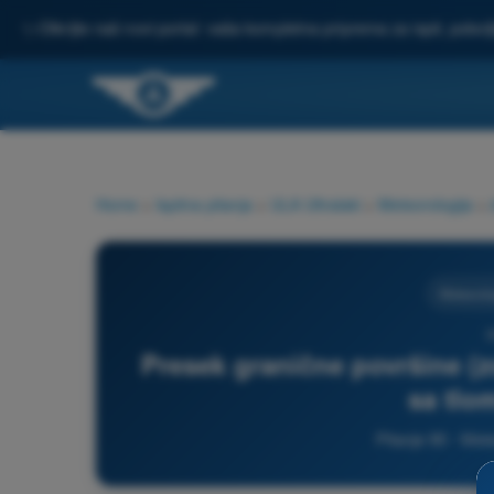
✨
Otkrijte naš novi portal: vaša kompletna priprema za ispit, pobo
Home
>
Ispitna pitanja
>
ULA Ultralaki
>
Meteorologija
>
Meteorolo
9
Presek granične površine (
sa tlo
Pitanje 90 - Mete