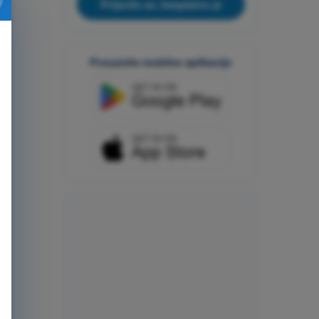
Prijavite se, besplatno je
Preuzmite mobilne aplikacije