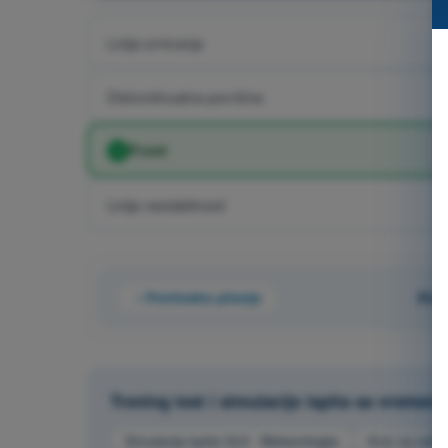
Linija smicanja
Diskontinualna površina
Front
Linija nestabilnosti
Prethodno pitanje
Pita
Trening test i simulacije ispita sa vremen
Simulacija ispita ULA - Meteorologija
Kviz za vežba