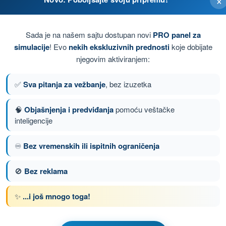
Sada je na našem sajtu dostupan novi
PRO panel za
simulacije
! Evo
nekih ekskluzivnih prednosti
koje dobijate
njegovim aktiviranjem:
✅
Sva pitanja za vežbanje
, bez izuzetka
🧠
Objašnjenja i predviđanja
pomoću veštačke
inteligencije
♾️
Bez vremenskih ili ispitnih ograničenja
nje 90 od 109
Sledeće pitanje
🚫
Bez reklama
✨
...i još mnogo toga!
om ULA Ultralaki
nje ULA - Meteorologija