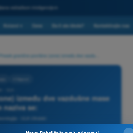
ljšana veštačkom inteligencijom
Kvizovi
Cene
Da li ste škola?
Kontaktirajte nas
▾
Presek granične površine (zone) između dve vazdušne mase sa tlom naziva se:
gija
4 Odgovori
0 - ULA -
zone) između dve vazdušne mase
m naziva se:
orologija - ULA Ultralaki
×
Novo: Poboljšajte svoju pripremu!