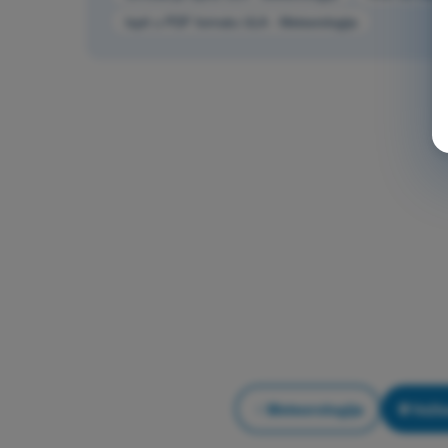
Ispit u PDF formatu ULA - Meteorologija
Meteorologija
Vežb