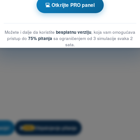
💻 Otkrijte PRO panel
Možete i dalje da koristite
besplatnu verziju
, koja vam omogućava
pristup do
75% pitanja
sa ograničenjem od 3 simulacije svaka 2
sata.
anje!
Objašnjenje pitanja
🔒
PRO