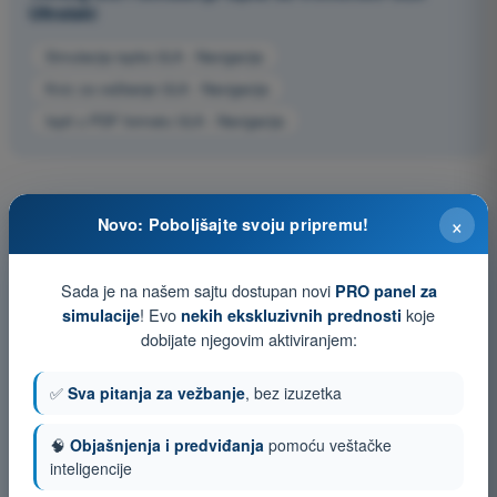
Ultralaki
Simulacija ispita ULA - Navigacija
Kviz za vežbanje ULA - Navigacija
Ispit u PDF formatu ULA - Navigacija
×
Novo: Poboljšajte svoju pripremu!
Sada je na našem sajtu dostupan novi
PRO panel za
! Evo
koje
simulacije
nekih ekskluzivnih prednosti
dobijate njegovim aktiviranjem:
✅
Sva pitanja za vežbanje
, bez izuzetka
🧠
Objašnjenja i predviđanja
pomoću veštačke
inteligencije