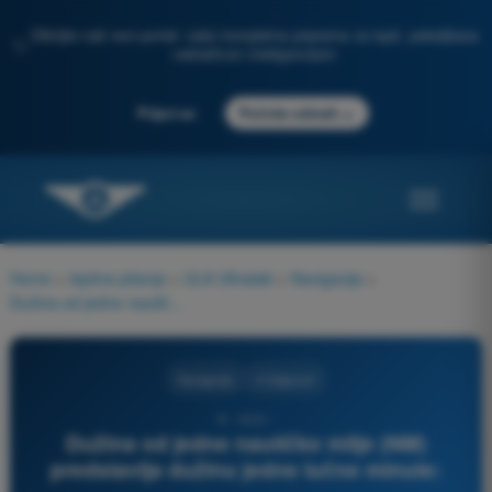
Otkrijte naš novi portal: vaša kompletna priprema za ispit, poboljšana
✨
veštačkom inteligencijom
→
Prijavi se
Počnite odmah
Home
>
Ispitna pitanja
>
ULA Ultralaki
>
Navigacija
>
Dužina od jedne nautičke milje (NM) predstavlja dužinu jedne lučne minute:
Navigacija
4 Odgovori
6 - ULA -
Dužina od jedne nautičke milje (NM)
predstavlja dužinu jedne lučne minute: