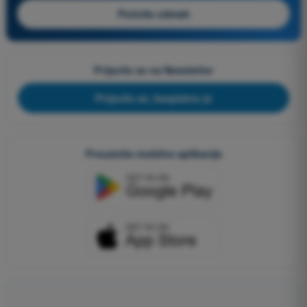
Počnite odmah
Prijavite se na Newsletter
Prijavite se, besplatno je
Preuzmite mobilne aplikacije