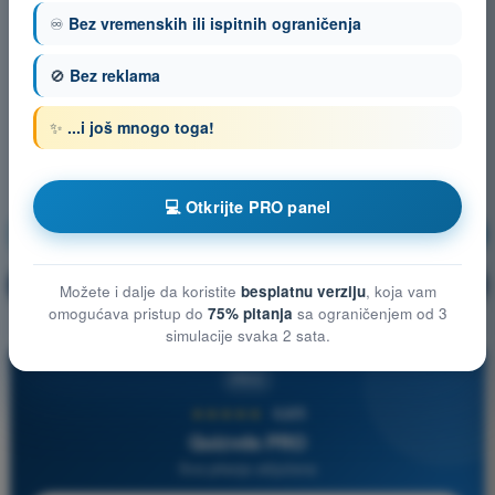
♾️
Bez vremenskih ili ispitnih ograničenja
🚫
Bez reklama
✨
...i još mnogo toga!
💻 Otkrijte PRO panel
Navigacija
Vežbanje!
Objašnjenje pitanja
🔒
PRO
Možete i dalje da koristite
besplatnu verziju
, koja vam
omogućava pristup do
75% pitanja
sa ograničenjem od 3
simulacije svaka 2 sata.
PRO
★★★★★
4,6/5
Quizvds PRO
Sva pitanja uključena