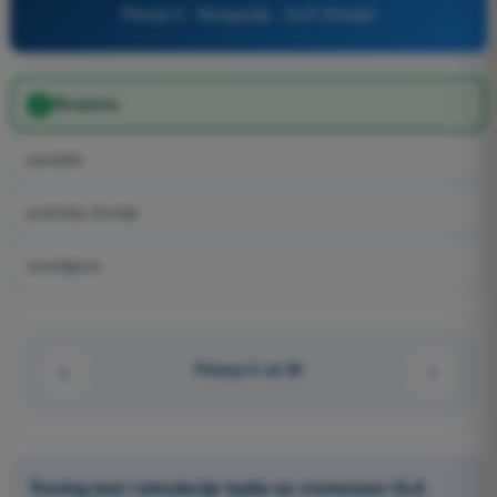
Pitanje 6 - Navigacija - ULA Ultralaki
Ekvatora
paralele
prečnika Zemlje
meridijana
Pitanje 6 od 95
Trening test i simulacije ispita sa vremenom ULA