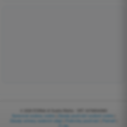
© 2026
EGWeb di Guatta Mattia - VAT: 04768540983
Spravovat soubory cookie
|
Zásady používání souborů cookie
|
Zásady ochrany osobních údajů
|
Podmínky používání
|
Partneři
|
O nás