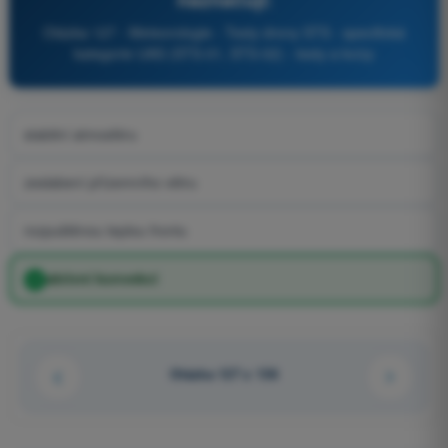
Otázka 127 - Meteorologie - Testy drony STS - specifická
kategorie UAS (STS-01, STS-02) - testy a kvízy
stabilní atmosféru
zeslabení přízemního větru
rozpuštěnou teplou frontu
aktivní konvekci
Otázka 127 z 136