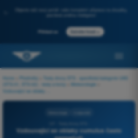
Objevte náš nový portál: vaše kompletní příprava na zkoušky,
✨
posílená umělou inteligencí
→
Přihlásit se
Začněte hned
Home
>
Předměty
>
Testy drony STS - specifická kategorie UAS
(STS-01, STS-02) - testy a kvízy
>
Meteorologie
>
Vzdouvající se oblaky cumulus často naznačují:
Meteorologie
4 odpovědi
127 - Testy drony STS -
Vzdouvající se oblaky cumulus často
naznačují: