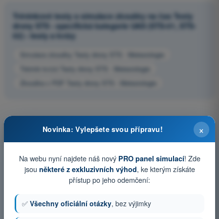
Tréninkové testy a simulace zkoušky na čas Testy
drony STS - specifická kategorie UAS (STS-01, STS-
02) - testy a kvízy
Simulace zkoušky Testy drony STS - Meteorologie
Trénink kvízů Testy drony STS - Meteorologie
Zkouška v PDF Testy drony STS - Meteorologie
×
Novinka: Vylepšete svou přípravu!
Na webu nyní najdete náš nový
! Zde
PRO panel simulací
jsou
, ke kterým získáte
některé z exkluzivních výhod
přístup po jeho odemčení:
✅
Všechny oficiální otázky
, bez výjimky