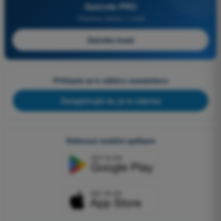
Quizvds PRO
Všechny otázky v ceně
Začněte hned
Přihlaste se k odběru newsletteru
Zaregistrujte se, je to zdarma
Stáhnout mobilní aplikace