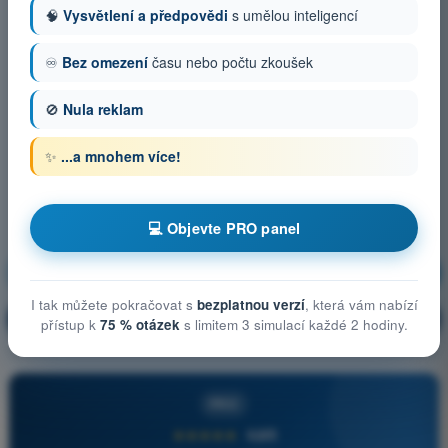
🧠
Vysvětlení a předpovědi
s umělou inteligencí
♾️
Bez omezení
času nebo počtu zkoušek
🚫
Nula reklam
✨
...a mnohem více!
💻 Objevte PRO panel
Meteorologie
Trénink!
I tak můžete pokračovat s
bezplatnou verzí
, která vám nabízí
Vysvětlení otázky
🔒
PRO
přístup k
75 % otázek
s limitem 3 simulací každé 2 hodiny.
PRO
★★★★★
4,6/5