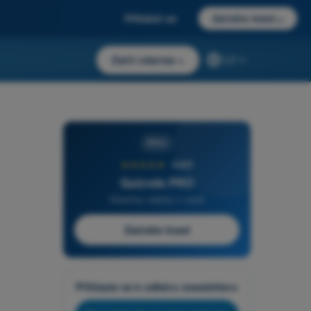
Přihlásit se
Začněte hned
→
Začít zdarma
→
CZ
PRO
★★★★★
4,6/5
Quizvds PRO
Všechny otázky v ceně
Začněte hned
Přihlaste se k odběru newsletteru