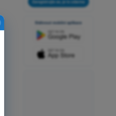
Zaregistrujte se, je to zdarma
Stáhnout mobilní aplikace