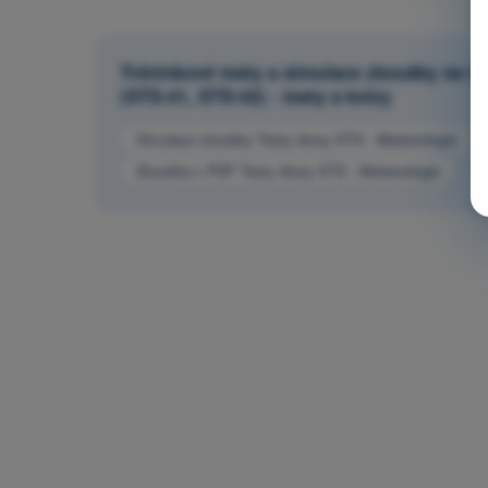
Tréninkové testy a simulace zkoušky na ča
(STS-01, STS-02) - testy a kvízy
Simulace zkoušky Testy drony STS - Meteorologie
Zkouška v PDF Testy drony STS - Meteorologie