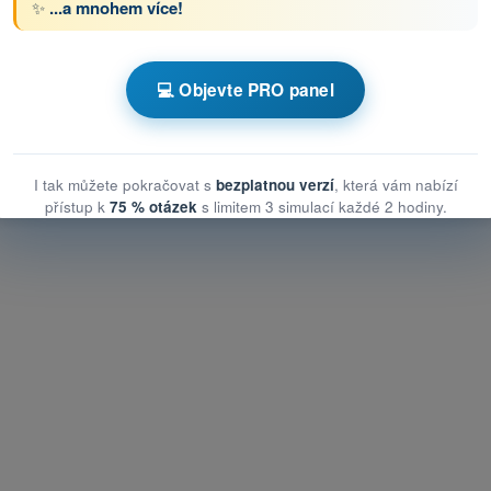
✨
...a mnohem více!
s Testy drony STS - specifická kategorie UAS
💻 Objevte PRO panel
Trénink kvízů Testy drony STS - Meteorologie
I tak můžete pokračovat s
bezplatnou verzí
, která vám nabízí
přístup k
75 % otázek
s limitem 3 simulací každé 2 hodiny.