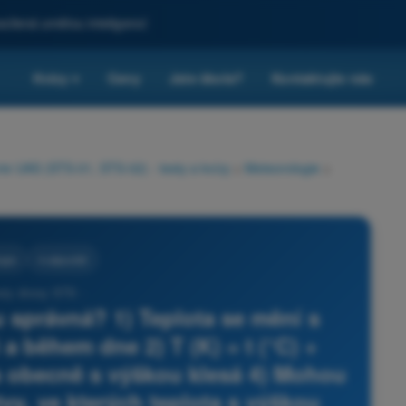
sílená umělou inteligencí
Kvízy
Ceny
Jste škola?
Kontaktujte nás
▾
rie UAS (STS-01, STS-02) - testy a kvízy
>
Meteorologie
>
ogie
4 odpovědi
sty drony STS -
ou správná? 1) Teplota se mění s
a během dne 2) T (K) = t (°C) +
ta obecně s výškou klesá 4) Mohou
tvy, ve kterých teplota s výškou