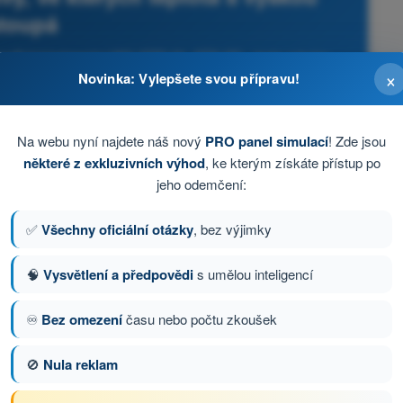
toupá
ecifická kategorie UAS (STS-01, STS-02) - testy a kvízy
×
Novinka: Vylepšete svou přípravu!
Na webu nyní najdete náš nový
PRO panel simulací
! Zde jsou
některé z exkluzivních výhod
, ke kterým získáte přístup po
jeho odemčení:
✅
Všechny oficiální otázky
, bez výjimky
🧠
Vysvětlení a předpovědi
s umělou inteligencí
♾️
Bez omezení
času nebo počtu zkoušek
🚫
Nula reklam
ázka 52 z 136
Další otázka