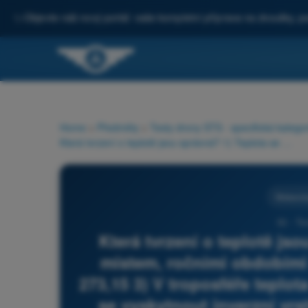
✨
Objevte náš nový portál: vaše kompletní příprava na zkoušky, po
Home
>
Předměty
>
Testy drony STS - specifická katego
Která tvrzení o teplotě jsou správná? 1) Teplota se mění s místem, ročními obdobími a během dne 2) T (K) = t (°C) + 273,15 3) V troposféře teplota obecně s výškou klesá 4) Mohou se vyskytnout inverzní vrstvy, ve kterých teplota s výškou stoupá
Meteorol
52 - Te
Která tvrzení o teplotě js
místem, ročními obdobími 
273,15 3) V troposféře teplo
se vyskytnout inverzní vrs