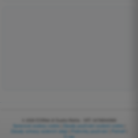
© 2026
EGWeb di Guatta Mattia - VAT: 04768540983
Spravovat soubory cookie
|
Zásady používání souborů cookie
|
Zásady ochrany osobních údajů
|
Podmínky používání
|
Partneři
|
O nás