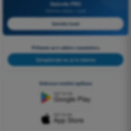
Quizvds PRO
Všechny otázky v ceně
Začněte hned
Přihlaste se k odběru newsletteru
Zaregistrujte se, je to zdarma
Stáhnout mobilní aplikace