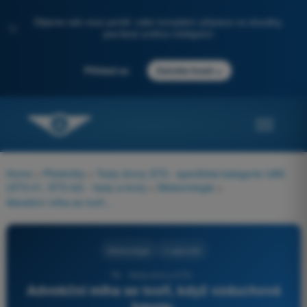
Objevte náš nový portál: vaše kompletní příprava na zkoušky,
✨
posílená umělou inteligencí
→
Přihlásit se
Začněte hned
Home
>
Předměty
>
Testy drony STS - specifická kategorie UAS
(STS-01, STS-02) - testy a kvízy
>
Meteorologie
>
Advekční mlha se tvoří, když vzduchová hmota:
Meteorologie
4 odpovědi
78 - Testy drony STS -
Advekční mlha se tvoří, když vzduchová
hmota: