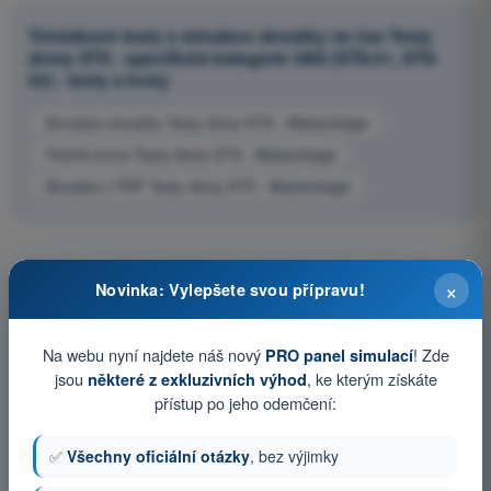
Tréninkové testy a simulace zkoušky na čas Testy
drony STS - specifická kategorie UAS (STS-01, STS-
02) - testy a kvízy
Simulace zkoušky Testy drony STS - Meteorologie
Trénink kvízů Testy drony STS - Meteorologie
Zkouška v PDF Testy drony STS - Meteorologie
×
Novinka: Vylepšete svou přípravu!
Na webu nyní najdete náš nový
! Zde
PRO panel simulací
jsou
, ke kterým získáte
některé z exkluzivních výhod
přístup po jeho odemčení:
✅
Všechny oficiální otázky
, bez výjimky