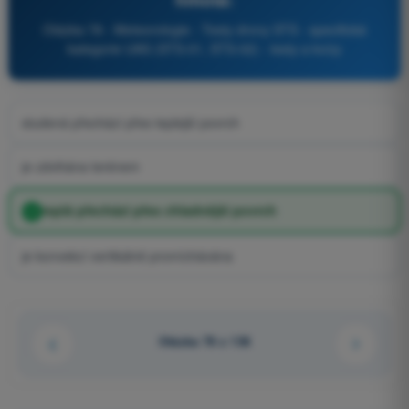
Otázka 78 - Meteorologie - Testy drony STS - specifická
kategorie UAS (STS-01, STS-02) - testy a kvízy
studená přechází přes teplejší povrch
je zdvihána terénem
teplá přechází přes chladnější povrch
je konvekcí vertikálně promíchávána
Otázka 78 z 136