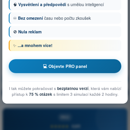
🧠
Vysvětlení a předpovědi
s umělou inteligencí
♾️
Bez omezení
času nebo počtu zkoušek
🚫
Nula reklam
✨
...a mnohem více!
💻 Objevte PRO panel
Meteorologie
Trénink!
I tak můžete pokračovat s
bezplatnou verzí
, která vám nabízí
Vysvětlení otázky
🔒
PRO
přístup k
75 % otázek
s limitem 3 simulací každé 2 hodiny.
PRO
★★★★★
4,6/5