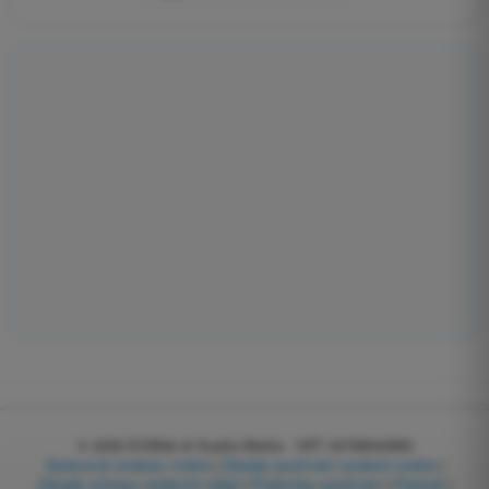
© 2026
EGWeb di Guatta Mattia - VAT: 04768540983
Spravovat soubory cookie
|
Zásady používání souborů cookie
|
Zásady ochrany osobních údajů
|
Podmínky používání
|
Partneři
|