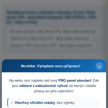
Tréninkové testy a simulace zkoušky na čas Testy
drony STS - specifická kategorie UAS (STS-01, STS-
02) - testy a kvízy
Simulace zkoušky Testy drony STS - Meze lidské výkonnosti
Trénink kvízů Testy drony STS - Meze lidské výkonnosti
Zkouška v PDF Testy drony STS - Meze lidské výkonnosti
×
Novinka: Vylepšete svou přípravu!
Na webu nyní najdete náš nový
! Zde
PRO panel simulací
jsou
, ke kterým získáte
některé z exkluzivních výhod
přístup po jeho odemčení:
✅
Všechny oficiální otázky
, bez výjimky