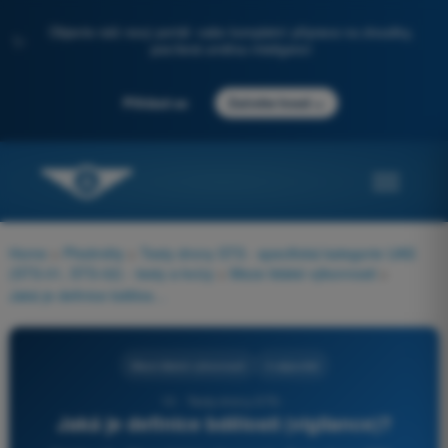
Objevte náš nový portál: vaše kompletní příprava na zkoušky,
✨
posílená umělou inteligencí
→
Přihlásit se
Začněte hned
Home
>
Předměty
>
Testy drony STS - specifická kategorie UAS
(STS-01, STS-02) - testy a kvízy
>
Meze lidské výkonnosti
>
Jaká je definice bdělosti (vigilance)?
Meze lidské výkonnosti
4 odpovědi
13 - Testy drony STS -
Jaká je definice bdělosti (vigilance)?