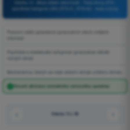
Otázka 13 - Meze lidské výkonnosti - Testy drony STS -
specifická kategorie UAS (STS-01, STS-02) - testy a kvízy
Pracovní zátěž způsobená zpracováním všech vnějších
informací
Psychická a intelektuální schopnost zpracovávat několik
různých témat
Mechanismus, kterým se naše vědomí věnuje určitému tématu
Úroveň aktivace centrálního nervového systému
Otázka 13 z 58