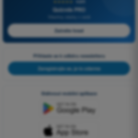
★★★★★
4,6/5
Quizvds PRO
Všechny otázky v ceně
Začněte hned
Přihlaste se k odběru newsletteru
Zaregistrujte se, je to zdarma
Stáhnout mobilní aplikace