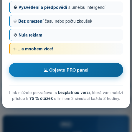
🧠
Vysvětlení a předpovědi
s umělou inteligencí
♾️
Bez omezení
času nebo počtu zkoušek
🚫
Nula reklam
✨
...a mnohem více!
💻 Objevte PRO panel
Meze lidské výkonnosti
Trénink!
I tak můžete pokračovat s
bezplatnou verzí
, která vám nabízí
přístup k
75 % otázek
s limitem 3 simulací každé 2 hodiny.
Vysvětlení otázky
🔒
PRO
PRO