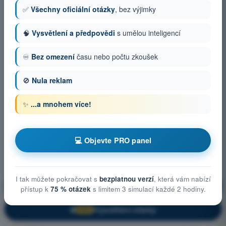
✅
Všechny oficiální otázky
, bez výjimky
🧠
Vysvětlení a předpovědi
s umělou inteligencí
♾️
Bez omezení
času nebo počtu zkoušek
🚫
Nula reklam
✨
...a mnohem více!
💻 Objevte PRO panel
I tak můžete pokračovat s
bezplatnou verzí
, která vám nabízí
Meze lidské výkonnosti
Trénink!
přístup k
75 % otázek
s limitem 3 simulací každé 2 hodiny.
Vysvětlení otázky
🔒
PRO