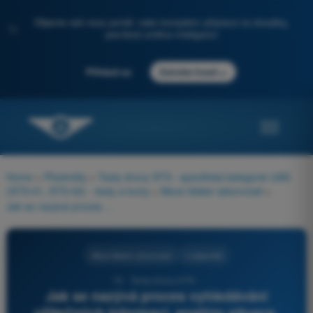
Objevte náš nový portál: vaše kompletní příprava na zkoušky,
✨
posílená umělou inteligencí
→
Přihlásit se
Začněte hned
Home
>
Předměty
>
Testy drony STS - specifická kategorie UAS
(STS-01, STS-02) - testy a kvízy
>
Meze lidské výkonnosti
>
Jak se nazývá proces vyhledávání užitečných informací, analýzy situace, přehledu řešení, porovnání se schopnostmi a dostupným časem, hodnocení důsledků, výběru a uvedení do praxe?
Meze lidské výkonnosti
4 odpovědi
19 - Testy drony STS -
Jak se nazývá proces vyhledávání
užitečných informací, analýzy situace,