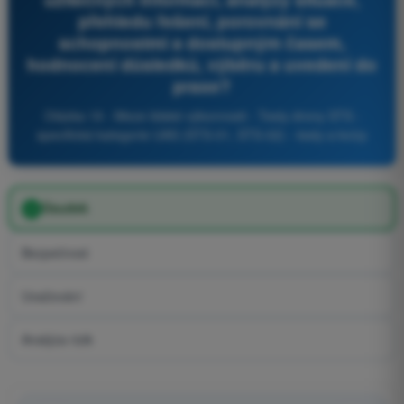
přehledu řešení, porovnání se
schopnostmi a dostupným časem,
hodnocení důsledků, výběru a uvedení do
praxe?
Otázka 19 - Meze lidské výkonnosti - Testy drony STS -
specifická kategorie UAS (STS-01, STS-02) - testy a kvízy
Úsudek
Bezpečnost
Uvažování
Analýza rizik