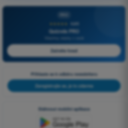
PRO
★★★★★
4,6/5
Quizvds PRO
Všechny otázky v ceně
Začněte hned
Přihlaste se k odběru newsletteru
Zaregistrujte se, je to zdarma
Stáhnout mobilní aplikace