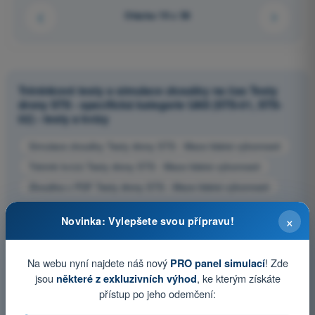
Otázka 19 z 58
Tréninkové testy a simulace zkoušky na čas Testy
drony STS - specifická kategorie UAS (STS-01, STS-
02) - testy a kvízy
Simulace zkoušky Testy drony STS - Meze lidské výkonnosti
Trénink kvízů Testy drony STS - Meze lidské výkonnosti
Zkouška v PDF Testy drony STS - Meze lidské výkonnosti
×
Novinka: Vylepšete svou přípravu!
Na webu nyní najdete náš nový
! Zde
PRO panel simulací
jsou
, ke kterým získáte
některé z exkluzivních výhod
přístup po jeho odemčení: