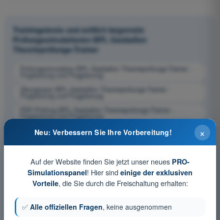
Trainingstests und zeitlich begrenzte
Prüfungssimulationen BPL Gasballon
Theorieprüfungs-Trainer
Prüfungssimulation BPL Gasballon Theorieprüfungs-Trainer -
Flugleistung und Flugplanung
Übungsquiz BPL Gasballon Theorieprüfungs-Trainer -
Flugleistung und Flugplanung
PDF-Prüfung BPL Gasballon Theorieprüfungs-Trainer -
Flugleistung und Flugplanung
×
Neu: Verbessern Sie Ihre Vorbereitung!
Auf der Website finden Sie jetzt unser neues
PRO-
! Hier sind
Simulationspanel
einige der exklusiven
, die Sie durch die Freischaltung erhalten:
Vorteile
✅
Alle offiziellen Fragen
, keine ausgenommen