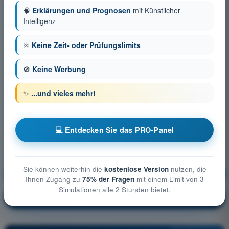
🧠
Erklärungen und Prognosen
mit Künstlicher
Intelligenz
♾️
Keine Zeit- oder Prüfungslimits
🚫
Keine Werbung
✨
...und vieles mehr!
💻 Entdecken Sie das PRO-Panel
Sie können weiterhin die
kostenlose Version
nutzen, die
Flugleistung und Flugplanung
Ausbildung!
Ihnen Zugang zu
75% der Fragen
mit einem Limit von 3
Simulationen alle 2 Stunden bietet.
Erläuterung der Frage
🔒
PRO