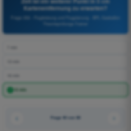
Zeit ist ein weiterer Punkt in 5 cm
Kartenentfernung zu erwarten?
Frage 356 - Flugleistung und Flugplanung - BPL Gasballon
Theorieprüfungs-Trainer
7 min
13 min
16 min
10 min
Frage 40 von 80