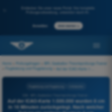
Entdecken Sie unser neues Portal: Ihre komplette
✨
Prüfungsvorbereitung, unterstützt durch KI.
→
Anmelden
Jetzt starten
Home
>
Prüfungsfragen
>
BPL Gasballon Theorieprüfungs-Trainer
>
Flugleistung und Flugplanung
>
Auf der ICAO-Karte 1:500.000 wurden 8 cm in 16 Minuten zurückgelegt. Nach welcher Zeit ist ein weiterer Punkt in 5 cm Kartenentfernung zu erwarten?
Flugleistung und Flugplanung
4 Antworten
356 - BPL Gasballon Theorieprüfungs-Trainer -
Auf der ICAO-Karte 1:500.000 wurden 8 cm
in 16 Minuten zurückgelegt. Nach welcher