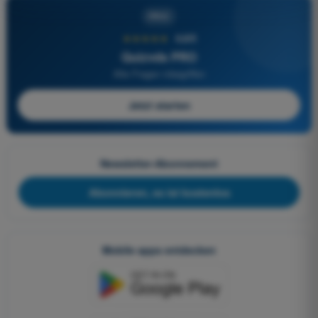
PRO
★★★★★
4,6/5
Quizvds PRO
Alle Fragen inbegriffen
Jetzt starten
Newsletter-Abonnement
Abonnieren, es ist kostenlos
Mobile apps entdecken