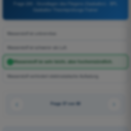
Frage 295 - Grundlagen des Fliegens (Gasballon) - BPL
Gasballon Theorieprüfungs-Trainer
Wasserstoff ist unbrennbar.
Wasserstoff ist schwerer als Luft.
Wasserstoff ist sehr leicht, aber hochentzündlich.
Wasserstoff verhindert elektrostatische Aufladung.
Frage 37 von 80