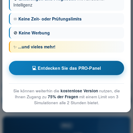
Intelligenz
♾️
Keine Zeit- oder Prüfungslimits
🚫
Keine Werbung
✨
...und vieles mehr!
💻 Entdecken Sie das PRO-Panel
Grundlagen des Fliegens (Gasballon)
Sie können weiterhin die
kostenlose Version
nutzen, die
Ihnen Zugang zu
75% der Fragen
mit einem Limit von 3
Ausbildung!
Erläuterung der Frage
🔒
PRO
Simulationen alle 2 Stunden bietet.
PRO