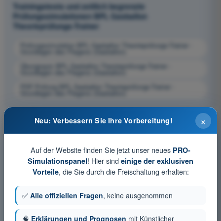
Trainingstests und zeitlich begrenzte
Prüfungssimulationen BPL Gasballon
Theorieprüfungs-Trainer
Prüfungssimulation BPL Gasballon Theorieprüfungs-Trainer -
Grundlagen des Fliegens (Gasballon)
Übungsquiz BPL Gasballon Theorieprüfungs-Trainer -
Grundlagen des Fliegens (Gasballon)
PDF-Prüfung BPL Gasballon Theorieprüfungs-Trainer -
Grundlagen des Fliegens (Gasballon)
×
Neu: Verbessern Sie Ihre Vorbereitung!
Auf der Website finden Sie jetzt unser neues
PRO-
! Hier sind
Simulationspanel
einige der exklusiven
, die Sie durch die Freischaltung erhalten:
Vorteile
✅
Alle offiziellen Fragen
, keine ausgenommen
🧠
Erklärungen und Prognosen
mit Künstlicher