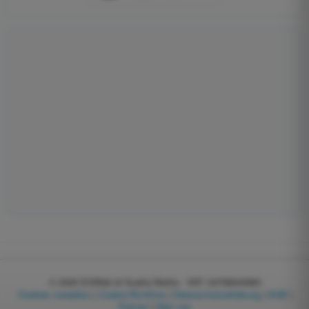
© 2026
EGWeb di Guatta Mattia - VAT: 04768540983
Cookies verwalten
|
Cookie-Richtlinie
|
Datenschutzerklärung
|
AGB
|
Partner
|
Über uns