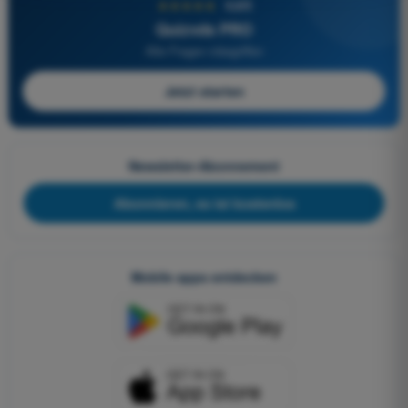
★★★★★
4,6/5
Quizvds PRO
Alle Fragen inbegriffen
Jetzt starten
Newsletter-Abonnement
Abonnieren, es ist kostenlos
Mobile apps entdecken