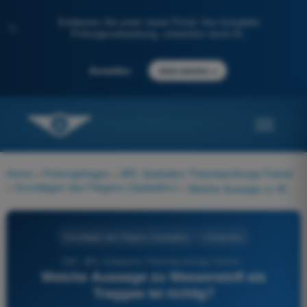
Entdecken Sie unser neues Portal: Ihre komplette
✨
Prüfungsvorbereitung, unterstützt durch KI.
→
Anmelden
Jetzt starten
Home
>
Prüfungsfragen
>
BPL Gasballon Theorieprüfungs-Trainer
>
Grundlagen des Fliegens (Gasballon)
>
Welche Aussage zu Wasserstoff als Traggas ist richtig?
Grundlagen des Fliegens (Gasballon)
4 Antworten
295 - BPL Gasballon Theorieprüfungs-Trainer -
Welche Aussage zu Wasserstoff als
Traggas ist richtig?