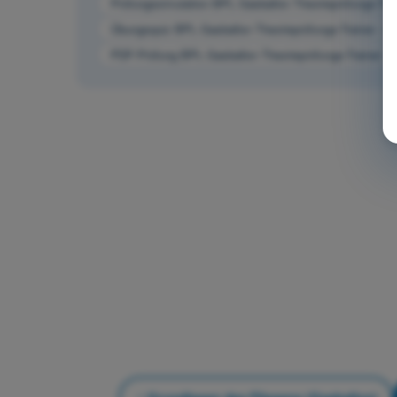
Prüfungssimulation BPL Gasballon Theorieprüfungs-Trai
Übungsquiz BPL Gasballon Theorieprüfungs-Trainer - Gr
PDF-Prüfung BPL Gasballon Theorieprüfungs-Trainer - 