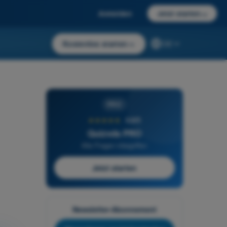
Anmelden
Jetzt starten
→
Kostenlos starten
→
DE
PRO
★★★★★
4,6/5
Quizvds PRO
Alle Fragen inbegriffen
Jetzt starten
Newsletter-Abonnement