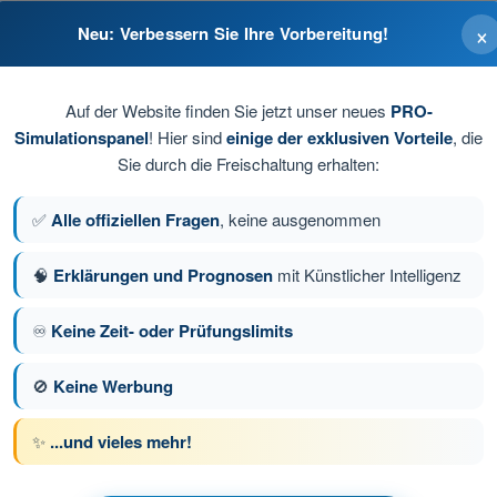
×
Neu: Verbessern Sie Ihre Vorbereitung!
Auf der Website finden Sie jetzt unser neues
PRO-
Simulationspanel
! Hier sind
einige der exklusiven Vorteile
, die
en Steigen, Sinken und Tragreserve.
Sie durch die Freischaltung erhalten:
✅
Alle offiziellen Fragen
, keine ausgenommen
🧠
Erklärungen und Prognosen
mit Künstlicher Intelligenz
ge 57 von 80
Nächste Frage
♾️
Keine Zeit- oder Prüfungslimits
🚫
Keine Werbung
üfungssimulationen BPL Gasballon
✨
...und vieles mehr!