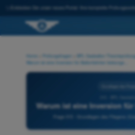
✨
Entdecken Sie unser neues Portal: Ihre komplette Prüfungsvorbe
Home
>
Prüfungsfragen
>
BPL Gasballon Theorieprüfung
Warum ist eine Inversion für Ballonfahrten leistungsrelevant?
Grundlagen des Flieg
315 - BPL Gasballo
Warum ist eine Inversion für
Frage 315 - Grundlagen des Fliegens (Ga