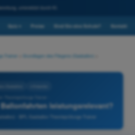
reitung, unterstützt durch KI.
Quiz
Preise
Sind Sie eine Schule?
Kontakt
▾
s-Trainer
>
Grundlagen des Fliegens (Gasballon)
>
ens (Gasballon)
4 Antworten
n Theorieprüfungs-Trainer -
 Ballonfahrten leistungsrelevant?
sballon) - BPL Gasballon Theorieprüfungs-Trainer